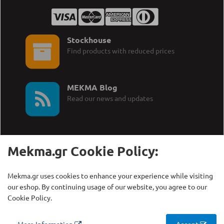
Stockhouse
Find products with reduced prices
MEKMA Blog
Read our news and updates
Mekma.gr Cookie Policy:
Call Us:
MEKMA S.A.
Mekma.gr uses cookies to enhance your experience while visiting
+30 210 27 58 228
Γρηγορίου Λαμπράκη 21,
our eshop. By continuing usage of our website, you agree to our
Λυκόβρυση Τ.Κ. 14123
Cookie Policy.
Copyright © MEKMA S.A., 2000 - 2026