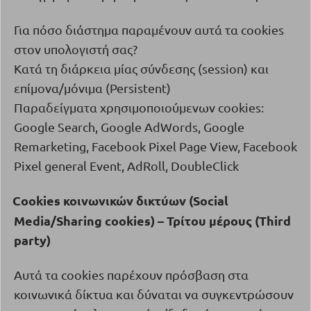
Για πόσο διάστημα παραμένουν αυτά τα
cookies
στον υπολογιστή σας?
Κατά τη διάρκεια μίας σύνδεσης (
session
) και
επίμονα/μόνιμα (
Persistent
)
Παραδείγματα χρησιμοποιούμενων cookies:
Google Search, Google AdWords, Google
Remarketing, Facebook Pixel Page View, Facebook
Pixel general Event, AdRoll, DoubleClick
Cookies
κοινωνικών
δικτύων
(
Social
·
Media
/
Sharing
cookies
) –
Τρίτου
μέρους
(
Third
party
)
Αυτά τα
cookies
παρέχουν πρόσβαση στα
κοινωνικά δίκτυα και δύναται να συγκεντρώσουν