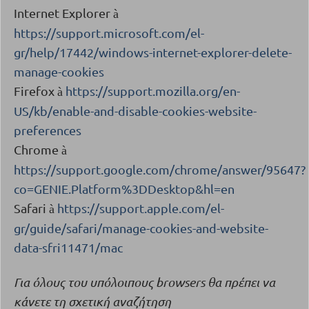
Internet Explorer
à
https://support.microsoft.com/el-
gr/help/17442/windows-internet-explorer-delete-
manage-cookies
Firefox
https://support.mozilla.org/en-
à
US/kb/enable-and-disable-cookies-website-
preferences
Chrome
à
https://support.google.com/chrome/answer/95647?
co=GENIE.Platform%3DDesktop&hl=en
Safari
https://support.apple.com/el-
à
gr/guide/safari/manage-cookies-and-website-
data-sfri11471/mac
Για όλους του υπόλοιπους
browsers
θα πρέπει να
κάνετε τη σχετική αναζήτηση