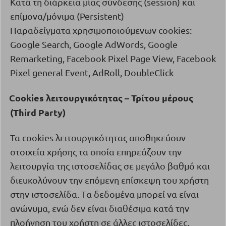
Κατά τη διάρκεια μίας σύνδεσης (
session
) και
επίμονα/μόνιμα (
Persistent
)
Παραδείγματα χρησιμοποιούμενων cookies:
Google Search, Google AdWords, Google
Remarketing, Facebook Pixel Page View, Facebook
Pixel general Event, AdRoll, DoubleClick
Cookies
λειτουργικότητας – Τρίτου μέρους
·
(
Third
Party
)
Τα
cookies
λειτουργικότητας αποθηκεύουν
στοιχεία χρήσης τα οποία επηρεάζουν την
λειτουργία της ιστοσελίδας σε μεγάλο βαθμό και
διευκολύνουν την επόμενη επίσκεψη του χρήστη
στην ιστοσελίδα.
T
α δεδομένα μπορεί να είναι
ανώνυμα, ενώ δεν είναι διαθέσιμα κατά την
πλοήγηση του χρήστη σε άλλες ιστοσελίδες.