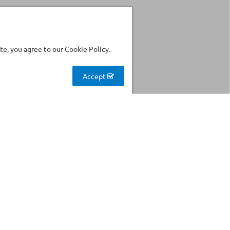
e, you agree to our Cookie Policy.
Accept
Stockhouse
Find products with reduced
prices