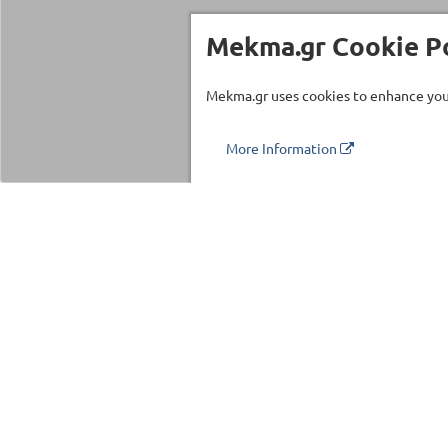
Mekma.gr Cookie Po
Mekma.gr uses cookies to enhance your
More Information
Τηλέφωνο επικοινωνίας
210 27 58 228
Categories
Fitness Equipm
Commercial Eq
©2026 MEKMA S.A.
Fitness Accesso
MEKMA Sport
Massage Produc
Importers Dealers