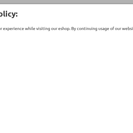
licy:
 experience while visiting our eshop. By continuing usage of our websit
Customer Care
Company
ent
Technical support
About Us
uipment
Contact Us
Our Brands
ries
Terms of Use
Stores
ts - Saunas
Privacy Policy