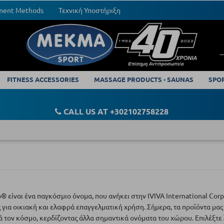
yment Methods
Τεχνική Υποστήριξη
FITNESS ACCESSORIES
MASSAGE PRODUCTS - SAUNAS
SPO
CALL US AT +302102758228
® είναι ένα παγκόσμιο όνομα, που ανήκει στην IVIVA International Co
 για οικιακή και ελαφρά επαγγελματική χρήση. Σήμερα, τα προϊόντα μ
 τον κόσμο, κερδίζοντας άλλα σημαντικά ονόματα του χώρου. Επιλέξτε 