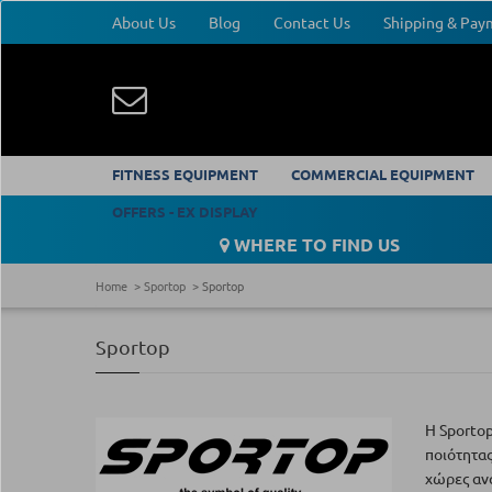
About Us
Blog
Contact Us
Shipping & Pa
FITNESS EQUIPMENT
COMMERCIAL EQUIPMENT
OFFERS - EX DISPLAY
WHERE TO FIND US
Home
Sportop
Sportop
Sportop
H Sportop
ποιότητας
χώρες ανά