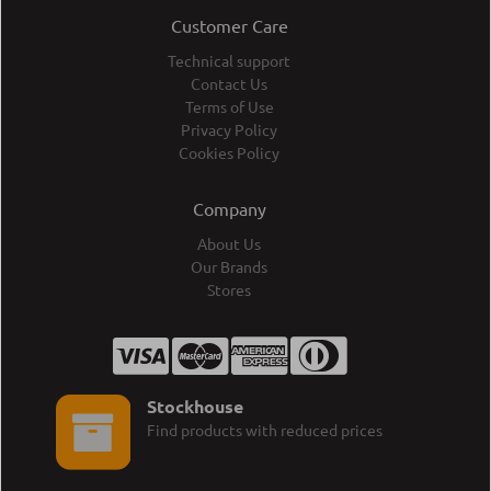
Customer Care
Technical support
Contact Us
Terms of Use
Privacy Policy
Cookies Policy
Company
About Us
Our Brands
Stores
Stockhouse
Find products with reduced prices