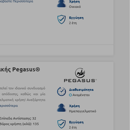
ιαβάστε Περισσότερα
Χρήση
Οικιακό
Εγγύηση
2 έτη
ικής Pegasus®
ελεί τον ιδανικό συνδυασμό
Διαθεσιμότητα
ι απόδοσης, καθώς και μία
Αναμένεται
γελματική χρήση! Ανεξάρτητα
ερισσότερα
Χρήση
Ημιεπαγγελματικό
Επίπεδα Αντίστασης: 32
Εγγύηση
Βάρος χρήστη (κιλά): 135
2 έτη