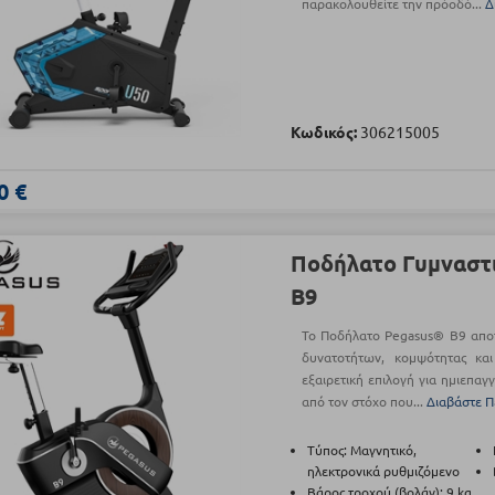
παρακολουθείτε την πρόοδό...
Δ
Κωδικός:
306215005
0 €
Ποδήλατο Γυμναστ
B9
Το Ποδήλατο Pegasus® B9 αποτ
δυνατοτήτων, κομψότητας κα
εξαιρετική επιλογή για ημιεπαγ
από τον στόχο που...
Διαβάστε Π
Τύπος: Μαγνητικό,
ηλεκτρονικά ρυθμιζόμενο
Βάρος τροχού (βολάν): 9 kg