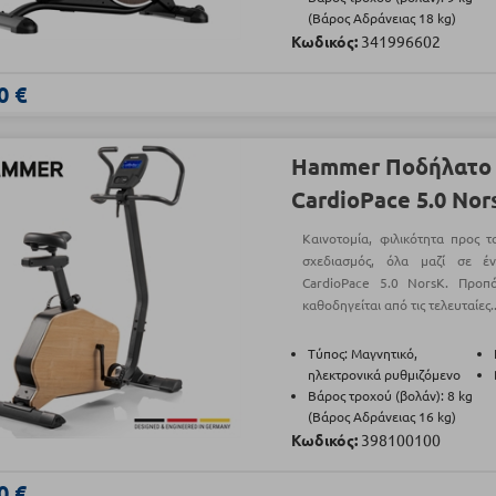
(Βάρος Αδράνειας 18 kg)
Κωδικός:
341996602
0 €
Hammer Ποδήλατο 
CardioPace 5.0 Nor
Καινοτομία, φιλικότητα προς τ
σχεδιασμός, όλα μαζί σε 
CardioPace 5.0 NorsK. Προ
καθοδηγείται από τις τελευταίες.
Τύπος: Μαγνητικό,
ηλεκτρονικά ρυθμιζόμενο
Βάρος τροχού (βολάν): 8 kg
(Βάρος Αδράνειας 16 kg)
Κωδικός:
398100100
0 €