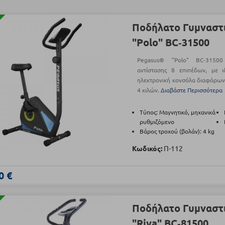
Ποδήλατο Γυμναστ
"Polo" BC‑31500
Pegasus® "Polo" BC-31500
αντίστασης 8 επιπέδων, με ι
ηλεκτρονική κονσόλα διαφόρων 
4 κιλών.
Διαβάστε Περισσότερα
Τύπος: Μαγνητικό, μηχανικά
ρυθμιζόμενο
Βάρος τροχού (βολάν): 4 kg
Κωδικός:
Π-112
0 €
Ποδήλατο Γυμναστ
"Riva" BC‑81500