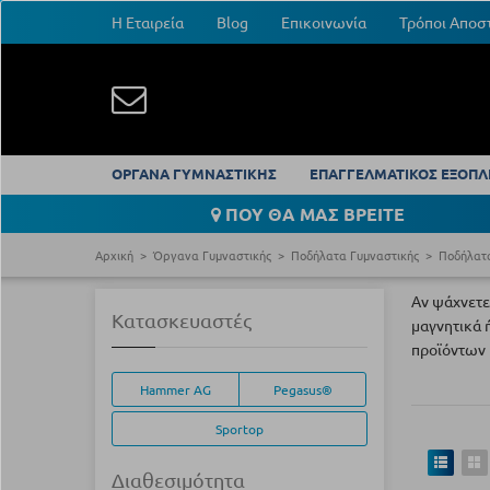
Η Εταιρεία
Blog
Επικοινωνία
Τρόποι Αποσ
ΟΡΓΑΝΑ ΓΥΜΝΑΣΤΙΚΗΣ
ΕΠΑΓΓΕΛΜΑΤΙΚΟΣ ΕΞΟΠΛ
ΠΟΥ ΘΑ ΜΑΣ ΒΡΕΙΤΕ
Αρχική
Όργανα Γυμναστικής
Ποδήλατα Γυμναστικής
Ποδήλατ
Αν ψάχνετε 
Κατασκευαστές
μαγνητικά 
προϊόντων μ
Hammer AG
Pegasus®
Sportop
Διαθεσιμότητα