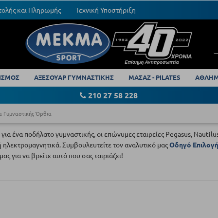
τολής και Πληρωμής
Τεχνική Υποστήριξη
ΙΣΜΟΣ
ΑΞΕΣΟΥΑΡ ΓΥΜΝΑΣΤΙΚΗΣ
ΜΑΣΑΖ - PILATES
ΑΘΛΗΜ
210 27 58 228
α Γυμναστικής Όρθια
για ένα ποδήλατο γυμναστικής, οι επώνυμες εταιρείες Pegasus, Nautilu
ή ηλεκτρομαγνητικά. Συμβουλευτείτε τον αναλυτικό μας
Οδηγό Επιλογ
ας για να βρείτε αυτό που σας ταιριάζει!