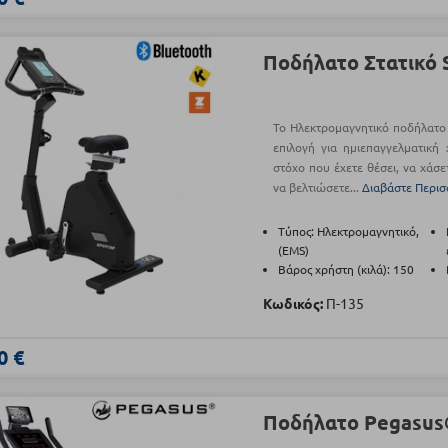
Ποδήλατο Στατικό 
Το Ηλεκτρομαγνητικό ποδήλατο S
επιλογή για ημιεπαγγελματική
στόχο που έχετε θέσει, να χάσε
να βελτιώσετε...
Διαβάστε Περι
Τύπος: Ηλεκτρομαγνητικό,
(EMS)
Βάρος χρήστη (κιλά): 150
Κωδικός:
Π-135
0 €
Ποδήλατο Pegasus