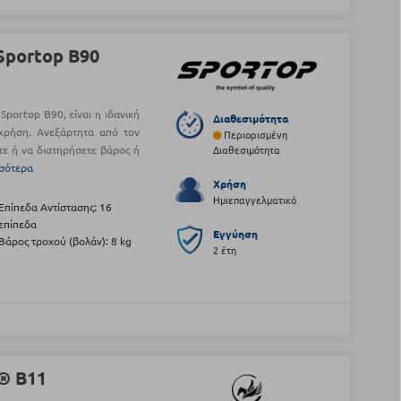
Sportop B90
portop B90, είναι η ιδανική
Διαθεσιμότητα
 χρήση. Ανεξάρτητα από τον
Περιορισμένη
τε ή να διατηρήσετε βάρος ή
Διαθεσιμότητα
σσότερα
Χρήση
Ημιεπαγγελματικό
Επίπεδα Αντίστασης: 16
επίπεδα
Εγγύηση
Βάρος τροχού (βολάν): 8 kg
2 έτη
® B11