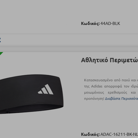
Κωδικός:
44AD-BLK
€
Αθλητικό Περιμετώ
Κατασκευασμένο από παχύ και α
της Adidas απορροφά τον ιδρώ
μειωμένους ερεθισμούς και
προπόνηση!
Διαβάστε Περισσότ
Κωδικός:
ADAC-16211-BK-N