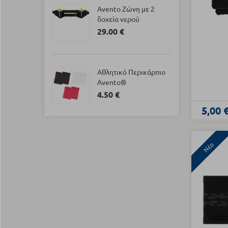
Avento Ζώνη με 2
δοχεία νερού
29.00 €
Αθλητικό Περικάρπιο
Avento®
4.50 €
5,00 
Νέο