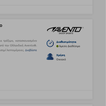
ιο
για τρέξιμο, κατασκευασμένο
Διαθεσιμότητα
από την Ολλανδική Avento®.
Άμεσα Διαθέσιμο
ασημί λεπτομέρειες.
Διαβάστε
Χρήση
Οικιακό