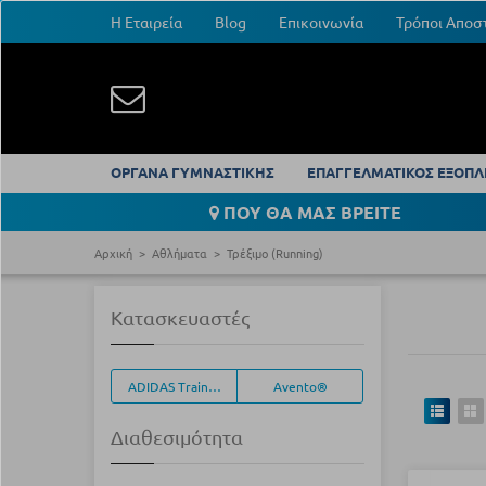
Η Εταιρεία
Blog
Επικοινωνία
Τρόποι Αποσ
ΟΡΓΑΝΑ ΓΥΜΝΑΣΤΙΚΗΣ
ΕΠΑΓΓΕΛΜΑΤΙΚΟΣ ΕΞΟΠΛ
ΠΟΥ ΘΑ ΜΑΣ ΒΡΕΙΤΕ
Αρχική
Αθλήματα
Τρέξιμο (Running)
Κατασκευαστές
ADIDAS Training Equipment
Avento®
Διαθεσιμότητα