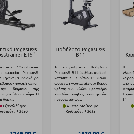
ιπτικό Pegasus®
Ποδήλατο Pegasus®
sstrainer E15"
B11
Κωπ
ιπτικό "Crosstrainer
Το επαγγελματικό Ποδήλατο
Η κω
ς εταιρείας Pegasus®
Pegasus® B11 διαθέτει στιβαρή
WaterR
να μηχάνημα ιδανικό για
κατασκευή με δίσκο 15 κιλών,
χειρο
πιθυμούν φυσική κίνηση
ώστε να εγγυάται μέγιστο βάρος
από μα
την διάρκεια της
χρήστη 160 κιλών. Προσφέρει
φινιρισ
σης σε όλο το σώμα. Η
επιπλέον πλήθος απαιτητικών
Συμπερ
ή δομή...
προγραμμάτων...
S4.
Εξαντλήθηκε
Άμεσα Διαθέσιμο
ωδικός:
Ρ-3630
Κωδικός:
Ρ-3633
1249,00 €
1330,00 €