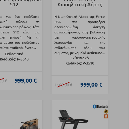
S12
Κωπηλατική Αέρος
τε για ένα ποδήλατο
Η Κωπηλατική Αέρος της Force
ερικού χώρου σε
USA σας προσφέρει
λματικό περιβάλλον; Τότε
ολοκληρωμένη άσκηση
gasus S12 είναι μια
συνεισφέροντας στη βελτίωση
ετική επιλογή. Με τη
της καρδιοαναπνευστικής
ια αυτού του ποδηλάτου
λειτουργίας και της
είστε σταθερά, άνετα...
ενδυνάμωσης όλου του
σώματος, με χαμηλό αντίκτυπο...
Εκθεσιακό
Εκθεσιακό
Κωδικός:
Ρ-3640
Κωδικός:
Ρ-3510
999,00 €
00 €
999,00 €
1160,00 €