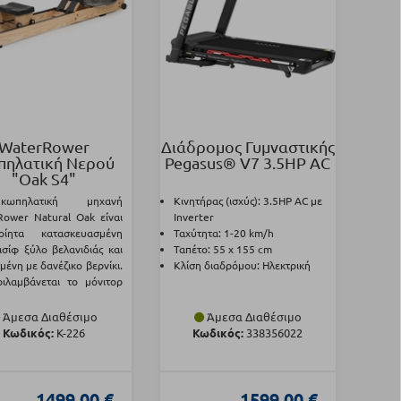
WaterRower
Διάδρομος Γυμναστικής
ηλατική Νερού
Pegasus® V7 3.5ΗΡ AC
"Oak S4"
πηλατική μηχανή
Κινητήρας (ισχύς): 3.5ΗΡ AC με
ower Natural Oak είναι
Inverter
ποίητα κατασκευασμένη
Ταχύτητα: 1-20 km/h
σίφ ξύλο βελανιδιάς και
Ταπέτο: 55 x 155 cm
μένη με δανέζικο βερνίκι.
Κλίση διαδρόμου: Ηλεκτρική
ιλαμβάνεται το μόνιτορ
Άμεσα Διαθέσιμο
Άμεσα Διαθέσιμο
Κωδικός:
Κ-226
Κωδικός:
338356022
1499,00 €
1599,00 €