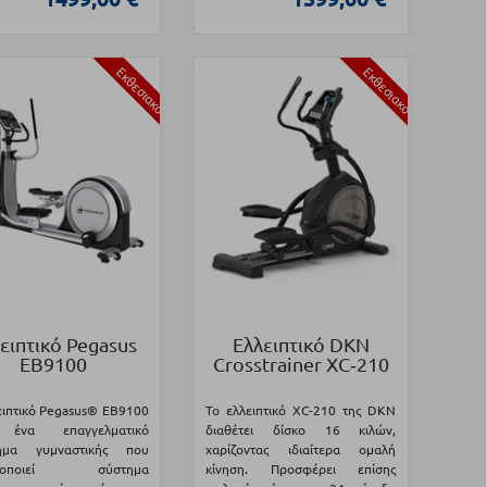
Εκθεσιακό
Εκθεσιακό
ειπτικό Pegasus
Ελλειπτικό DKN
EB9100
Crosstrainer XC‑210
ειπτικό Pegasus® EB9100
Το ελλειπτικό XC-210 της DKN
 ένα επαγγελματικό
διαθέτει δίσκο 16 κιλών,
ημα γυμναστικής που
χαρίζοντας ιδιαίτερα ομαλή
ιμοποιεί σύστημα
κίνηση. Προσφέρει επίσης