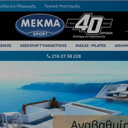
τολής και Πληρωμής
Τεχνική Υποστήριξη
ΙΣΜΟΣ
ΑΞΕΣΟΥΑΡ ΓΥΜΝΑΣΤΙΚΗΣ
ΜΑΣΑΖ - PILATES
ΑΘΛΗΜ
210 27 58 228