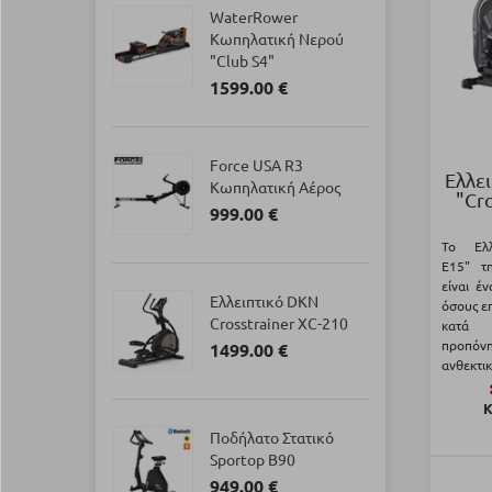
WaterRower
Κωπηλατική Νερού
"Club S4"
1599.00 €
Force USA R3
Ελλε
Κωπηλατική Αέρος
"Cro
999.00 €
Το Ελλε
Ε15" τη
είναι έ
Ελλειπτικό DKN
όσους ε
Crosstrainer XC-210
κατά 
προπόνη
1499.00 €
ανθεκτικ
Κ
Ποδήλατο Στατικό
Sportop B90
949.00 €