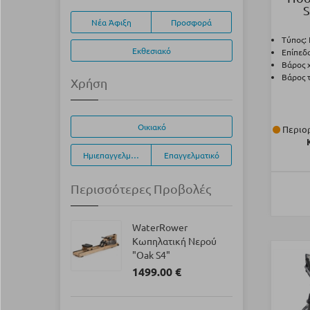
S
Νέα Άφιξη
Προσφορά
Τύπος: 
Εκθεσιακό
Επίπεδα
Βάρος χ
Βάρος τ
Χρήση
Οικιακό
Περιορ
Ημιεπαγγελματικό
Επαγγελματικό
Περισσότερες Προβολές
WaterRower
Κωπηλατική Νερού
"Oak S4"
1499.00 €