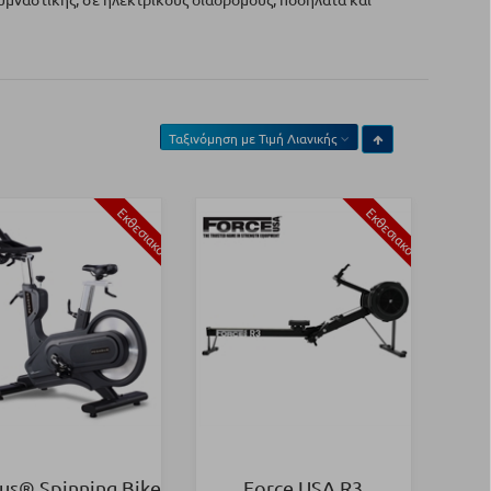
Ταξινόμηση με
Τιμή Λιανικής
Εκθεσιακό
Εκθεσιακό
us® Spinning Bike
Force USA R3