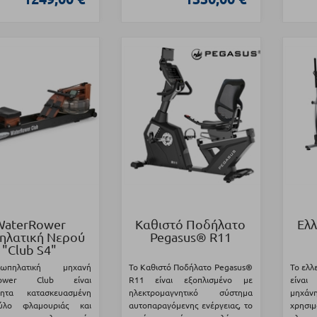
WaterRower
Καθιστό Ποδήλατο
Ελλ
ηλατική Νερού
Pegasus® R11
"Club S4"
πηλατική μηχανή
Το Καθιστό Ποδήλατο Pegasus®
Το ελλ
Rower Club είναι
R11 είναι εξοπλισμένο με
είναι
οίητα κατασκευασμένη
ηλεκτρομαγνητικό σύστημα
μηχάν
λο φλαμουριάς και
αυτοπαραγόμενης ενέργειας, το
χρησ