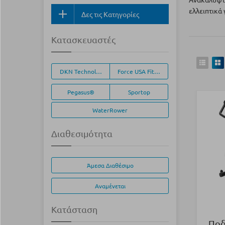
ελλειπτικά 
Δες τις Κατηγορίες
Κατασκευαστές
DKN Technology®
Force USA Fitness Equipment
Pegasus®
Sportop
WaterRower
Διαθεσιμότητα
Άμεσα Διαθέσιμο
Αναμένεται
Κατάσταση
Ποδ