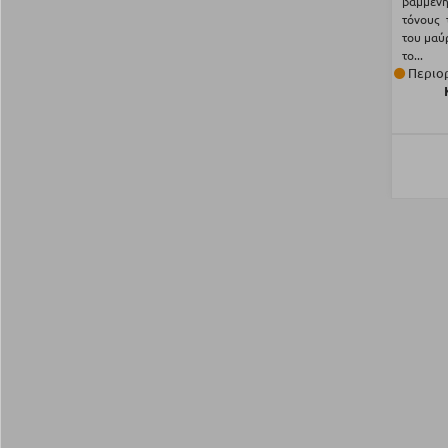
βαμμέν
τόνους 
του μαύ
το...
Περιορ