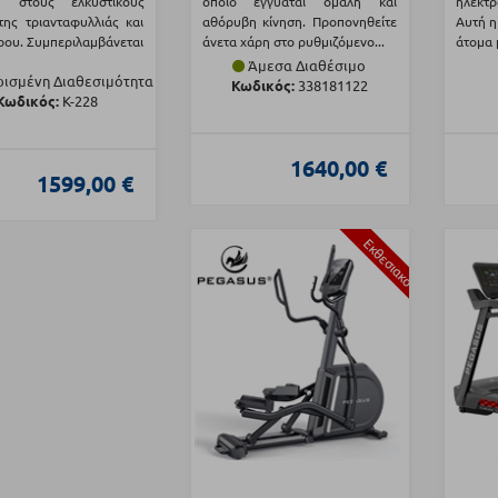
η στους ελκυστικούς
οποίο εγγυάται ομαλή και
ηλεκτρ
της τριανταφυλλιάς και
αθόρυβη κίνηση. Προπονηθείτε
Αυτή η
ρου. Συμπεριλαμβάνεται
άνετα χάρη στο ρυθμιζόμενο...
άτομα 
Άμεσα Διαθέσιμο
ισμένη Διαθεσιμότητα
Κωδικός:
338181122
Κωδικός:
Κ-228
1640,00 €
1599,00 €
Εκθεσιακό