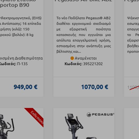
portop B90
Ηλεκτρομαγνητικό, (EMS)
Το νέο Ποδήλατο Pegasus® AB2
Ψάχνε
 Αντίστασης: 16 επίπεδα
διαθέτει εργονομικό σχεδιασμό
εσωτ
ρήστη (κιλά): 150
με εξαιρετική ποιότητα
επαγγε
ροχού (βολάν): 8 kg
κατασκευής που εγγυάται μια
το Pe
απόλυτα επαγγελματική χρήση,
εξαιρ
εστιασμένη στην ανάπτυξη μιας
βοήθε
βέλτιστης και...
προπον
ισμένη Διαθεσιμότητα
Αναμένεται
Κωδικός:
Π-135
Κωδικός:
395221202
949,00 €
1070,00 €
1100,
Εκθεσιακό