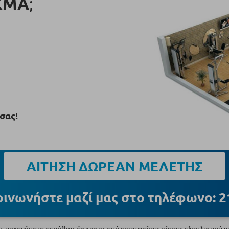
ΚΜΑ
;
σας!
ΑΙΤΗΣΗ ΔΩΡΕΑΝ ΜΕΛΕΤΗΣ
οινωνήστε μαζί μας στο τηλέφωνο: 2
 μηχανήματα αερόβιας άσκησης από κορυφαίους οίκους εξοπλισμού γυμ