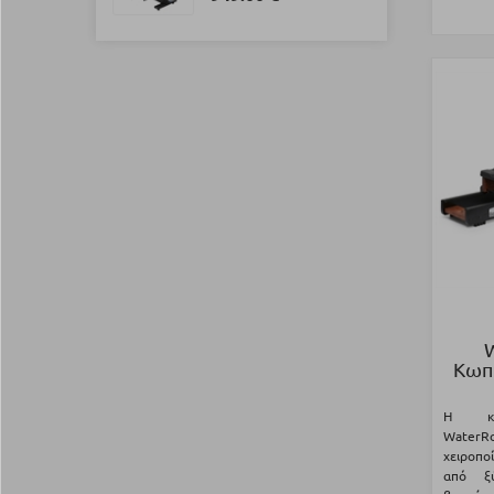
Κωπ
Η κω
Water
χειροπ
από ξύ