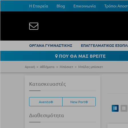
Η Εταιρεία
Blog
Επικοινωνία
Τρόποι Αποσ
ΟΡΓΑΝΑ ΓΥΜΝΑΣΤΙΚΗΣ
ΕΠΑΓΓΕΛΜΑΤΙΚΟΣ ΕΞΟΠΛ
ΠΟΥ ΘΑ ΜΑΣ ΒΡΕΙΤΕ
Αρχική
Αθλήματα
Μπάσκετ
Μπάλες μπάσκετ
Κατασκευαστές
Avento®
New Port®
Διαθεσιμότητα