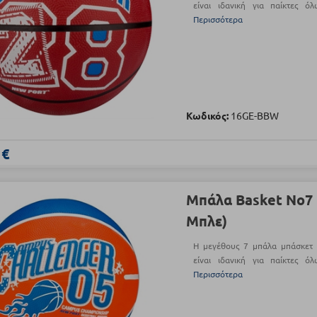
είναι ιδανική για παίκτες 
Περισσότερα
Κωδικός:
16GE-BBW
 €
Μπάλα Basket Νο7 
Μπλε)
Η μεγέθους 7 μπάλα μπάσκετ
είναι ιδανική για παίκτες 
Περισσότερα