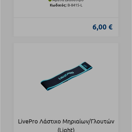
Κωδικός:
B-8415-L
6,00 €
LivePro Λάστιχο Μηριαίων/Γλουτών
(Light)