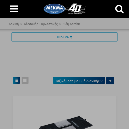
Αρχική
Αξεσουάρ Γυμναστικής
Είδη Aerobic
ΦΙΛΤΡΑ
Ταξινόμηση με
Τιμή Λιανικής