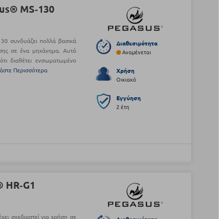
us® MS‑130
30 συνδυάζει πολλά βασικά
Διαθεσιμότητα
σης σε ένα μηχάνημα. Αυτό
Αναμένεται
 ότι διαθέτει ενσωματωμένο
άστε Περισσότερα
Χρήση
Οικιακό
Εγγύηση
2 έτη
® HR‑G1
χει σχεδιαστεί για χρήση σε