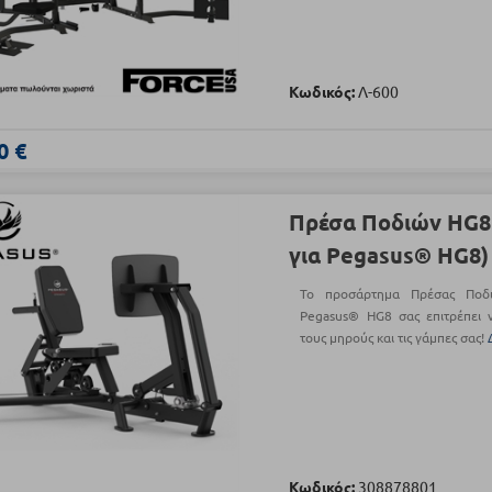
Κωδικός:
Λ-600
0 €
Πρέσα Ποδιών HG8
για Pegasus® HG8)
Το προσάρτημα Πρέσας Ποδ
Pegasus® HG8 σας επιτρέπει ν
τους μηρούς και τις γάμπες σας!
Κωδικός:
308878801