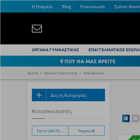
Η Εταιρεία
Blog
Επικοινωνία
Τρόποι Αποσ
ΟΡΓΑΝΑ ΓΥΜΝΑΣΤΙΚΗΣ
ΕΠΑΓΓΕΛΜΑΤΙΚΟΣ ΕΞΟΠΛ
ΠΟΥ ΘΑ ΜΑΣ ΒΡΕΙΤΕ
Αρχική
Όργανα Γυμναστικής
Πολυόργανα
Δες τις Κατηγορίες
Κατασκευαστές
Force USA Fitness Equipment
Pegasus®