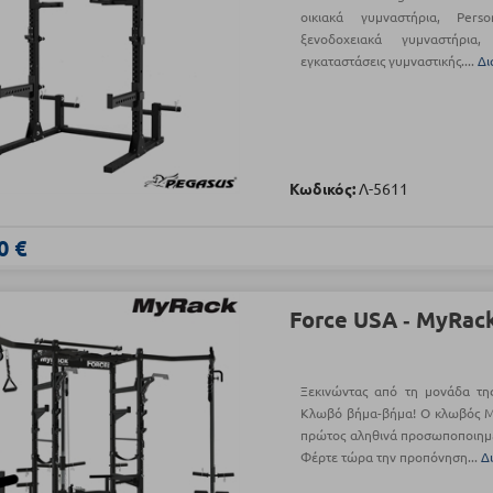
οικιακά γυμναστήρια, Pers
ξενοδοχειακά γυμναστήρια
εγκαταστάσεις γυμναστικής....
Δι
Κωδικός:
Λ-5611
0 €
Force USA ‑ MyRac
Ξεκινώντας από τη μονάδα της
Κλωβό βήμα-βήμα! Ο κλωβός My
πρώτος αληθινά προσωποποιημέ
Φέρτε τώρα την προπόνηση...
Δ