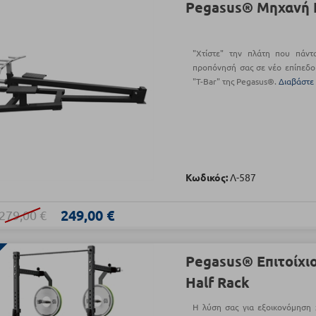
Pegasus® Μηχανή Π
"Χτίστε" την πλάτη που πάντ
προπόνησή σας σε νέο επίπεδο
"T-Bar" της Pegasus®.
Διαβάστε
Κωδικός:
Λ-587
249,00 €
279,00 €
Pegasus® Επιτοίχι
Half Rack
Η λύση σας για εξοικονόμηση