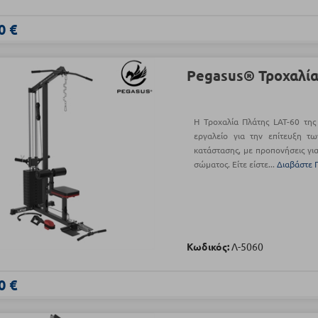
0 €
Pegasus® Τροχαλία
Η Τροχαλία Πλάτης LAT-60 της
εργαλείο για την επίτευξη τ
κατάστασης, με προπονήσεις γι
σώματος. Είτε είστε...
Διαβάστε 
Κωδικός:
Λ-5060
0 €