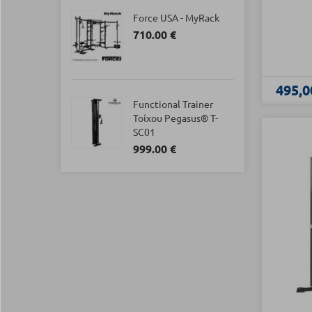
Force USA - MyRack
710.00 €
495,0
Functional Trainer
Τοίχου Pegasus® T-
SC01
999.00 €