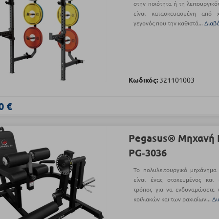
στην ποιότητα ή τη λειτουργικό
είναι κατασκευασμένη από 
γεγονός που την καθιστά...
Διαβ
Κωδικός:
321101003
0 €
Pegasus® Μηχανή Π
PG‑3036
Το πολυλειτουργικό μηχάνημ
είναι ένας στοχευμένος και ε
τρόπος για να ενδυναμώσετε 
κοιλιακών και των ραχιαίων...
Δι