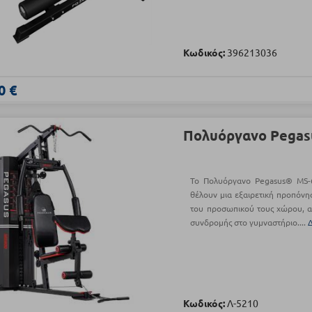
Κωδικός:
396213036
0 €
Πολυόργανο Pegas
Το Πολυόργανο Pegasus® MS-60
θέλουν μια εξαιρετική προπόν
του προσωπικού τους χώρου, α
συνδρομής στο γυμναστήριο....
Κωδικός:
Λ-5210