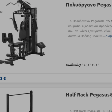
Πολυόργανο Pegas
Το Πολυόργανο Pegasus® MS-1
κομμάτια εξοπλισμού προπόνη
που το κάνει ξεχωριστό είναι
σύστημα Πρέσας Ποδιών,...
Διαβ
Κωδικός:
378131913
0 €
Half Rack Pegasus
Το Half Rack Pegasus® HR-G1 έ