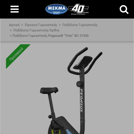
Αρχική
Όργανα Γυμναστικής
Ποδήλατα Γυμναστικής
Ποδήλατα Γυμναστικής Όρθια
Ποδήλατο Γυμναστικής Pegasus® "Polo" BC-31500
Προσφορά