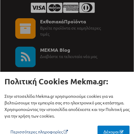
ΕκθεσιακάΠροϊόντα
Βρείτε προϊόντα σε χαμηλότερες
τιμές
MEKMA Blog
∆ιαβάστε τα τελευταία νέα μας
Πολιτική Cookies Mekma.gr:
Στην ιστοσελίδα Mekma.gr χρησιμοποιούμε cookies για να
Καλέστε μας:
ΜΕΚΜΑ Α.Ε.
βελτιώσουμε την εμπειρία σας στο ηλεκτρονικό μας κατάστημα.
+30 210 27 58 228
Γρηγορίου Λαμπράκη 21,
Χρησιμοποιώντας την ιστοσελίδα αποδέχεστε και την Πολιτική μας
Λυκόβρυση Τ.Κ. 14123
για την χρήση των cookies.
Copyright © ΜΕΚΜΑ Α.Ε., 2000 - 2026
Περισσότερες πληροφορίες
Δέχομαι