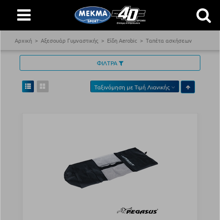
Αρχική
Αξεσουάρ Γυμναστικής
Είδη Aerobic
Ταπέτα ασκήσεων
ΦΙΛΤΡΑ
Ταξινόμηση με
Τιμή Λιανικής