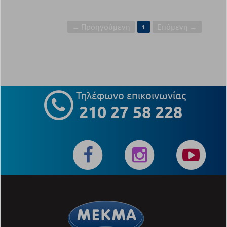
← Προηγούμενη
Επόμενη →
1
Τηλέφωνο επικοινωνίας
210 27 58 228