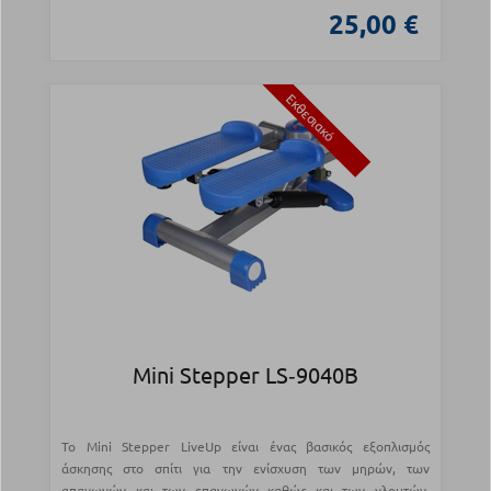
25,00 €
Εκθεσιακό
Mini Stepper LS‑9040B
Το Mini Stepper LiveUp είναι ένας βασικός εξοπλισμός
άσκησης στο σπίτι για την ενίσχυση των μηρών, των
απαγωγών και των επαγωγών καθώς και των γλουτών.