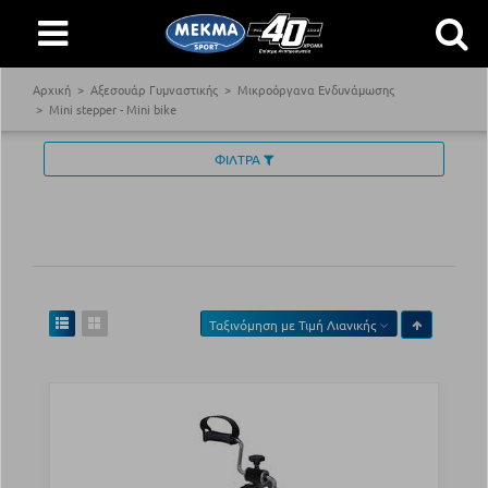
Αρχική
Αξεσουάρ Γυμναστικής
Μικροόργανα Ενδυνάμωσης
Mini stepper - Mini bike
ΦΙΛΤΡΑ
Ταξινόμηση με
Τιμή Λιανικής