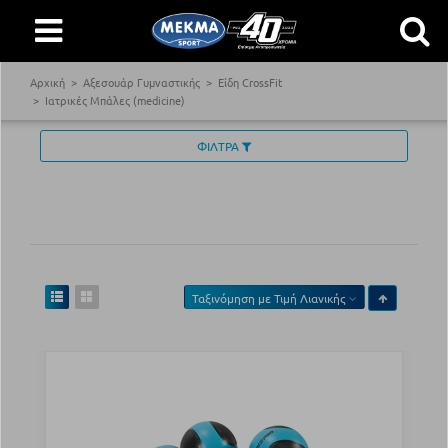
Αρχική
Αξεσουάρ Γυμναστικής
Είδη CrossFit
Ιατρικές Μπάλες (medicine)
ΦΙΛΤΡΑ
Ταξινόμηση με
Τιμή Λιανικής