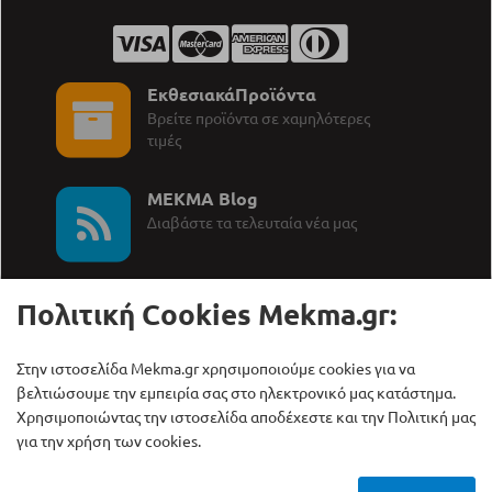
ΕκθεσιακάΠροϊόντα
Βρείτε προϊόντα σε χαμηλότερες
τιμές
MEKMA Blog
∆ιαβάστε τα τελευταία νέα μας
Πολιτική Cookies Mekma.gr:
Στην ιστοσελίδα Mekma.gr χρησιμοποιούμε cookies για να
Καλέστε μας:
ΜΕΚΜΑ Α.Ε.
βελτιώσουμε την εμπειρία σας στο ηλεκτρονικό μας κατάστημα.
+30 210 27 58 228
Γρηγορίου Λαμπράκη 21,
Χρησιμοποιώντας την ιστοσελίδα αποδέχεστε και την Πολιτική μας
Λυκόβρυση Τ.Κ. 14123
για την χρήση των cookies.
Copyright © ΜΕΚΜΑ Α.Ε., 2000 - 2026