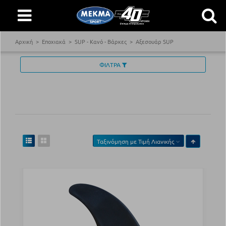
Αρχική
Εποχιακά
SUP - Κανό - Βάρκες
Αξεσουάρ SUP
ΦΙΛΤΡΑ
Ταξινόμηση με
Τιμή Λιανικής