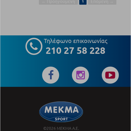
← Προηγούμενη
Επόμενη →
1
Τηλέφωνο επικοινωνίας
210 27 58 228
©2026 ΜΕΚΜΑ Α.Ε.