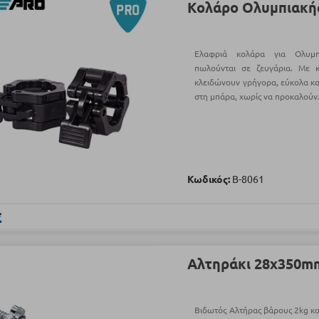
Κολάρο Ολυμπιακή
Ελαφριά κολάρα για Ολυμπ
πωλούνται σε ζευγάρια. Με κ
κλειδώνουν γρήγορα, εύκολα κα
στη μπάρα, χωρίς να προκαλούν.
Κωδικός:
Β-8061
€
Αλτηράκι 28x350mm
Βιδωτός Αλτήρας βάρους 2kg κ