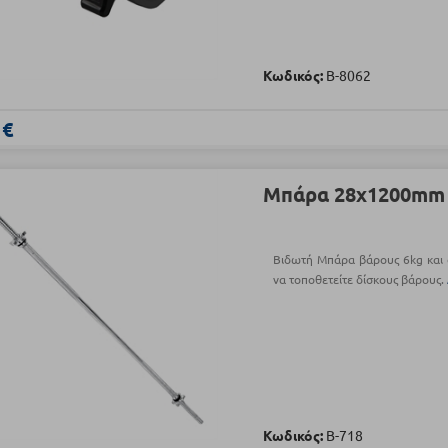
Κωδικός:
Β-8062
 €
Μπάρα 28x1200mm (
Βιδωτή Μπάρα βάρους 6kg και
να τοποθετείτε δίσκους βάρους.
Κωδικός:
Β-718