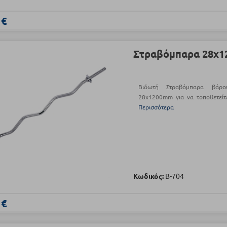
 €
Στραβόμπαρα 28x12
Βιδωτή Στραβόμπαρα βάρο
28x1200mm για να τοποθετείτ
Περισσότερα
Κωδικός:
Β-704
 €