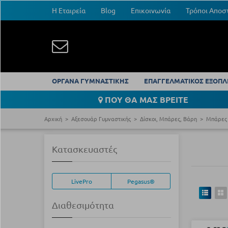
Η Εταιρεία
Blog
Επικοινωνία
Τρόποι Αποσ
ΟΡΓΑΝΑ ΓΥΜΝΑΣΤΙΚΗΣ
ΕΠΑΓΓΕΛΜΑΤΙΚΟΣ ΕΞΟΠΛ
ΠΟΥ ΘΑ ΜΑΣ ΒΡΕΙΤΕ
Αρχική
Αξεσουάρ Γυμναστικής
Δίσκοι, Μπάρες, Βάρη
Μπάρες
Κατασκευαστές
LivePro
Pegasus®
Διαθεσιμότητα