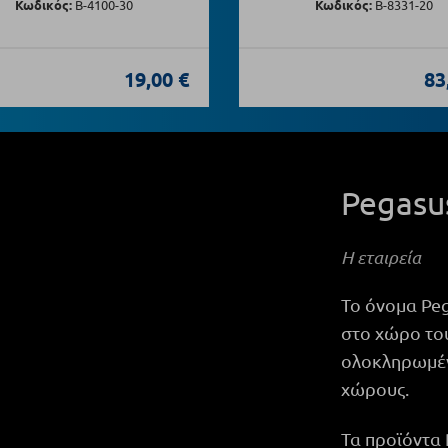
Κωδικός:
Β-4100-30
Κωδικός:
B-8331-20
19,00 €
83
Pegas
Η εταιρεία
Το όνομα Pe
στο χώρο το
ολοκληρωμένε
χώρους.
Τα προϊόντα 