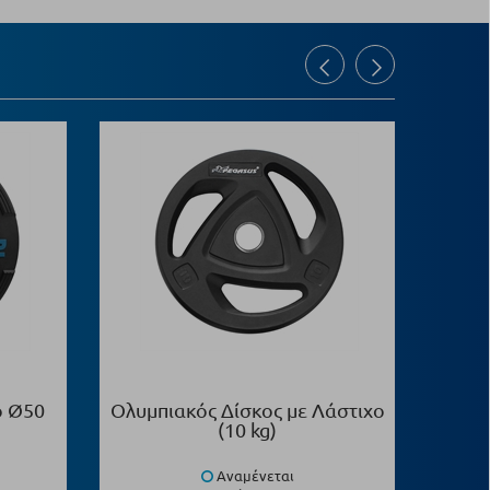
o Ø50
Ολυμπιακός Δίσκος με Λάστιχο
Δά
(10 kg)
Peg
Αναμένεται