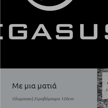
Με μια ματιά
Ολυμπιακή Στραβόμπαρα 120cm