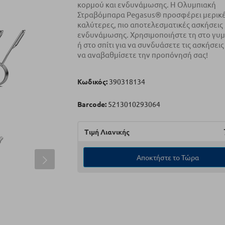
κορμού και ενδυνάμωσης. Η Ολυμπιακή
Στραβόμπαρα Pegasus® προσφέρει μερικές
καλύτερες, πιο αποτελεσματικές ασκήσεις
ενδυνάμωσης. Χρησιμοποιήστε τη στο γυ
ή στο σπίτι για να συνδυάσετε τις ασκήσεις
να αναβαθμίσετε την προπόνησή σας!
Κωδικός:
390318134
Barcode:
5213010293064
Τιμή Λιανικής
Αποκτήστε το Τώρα