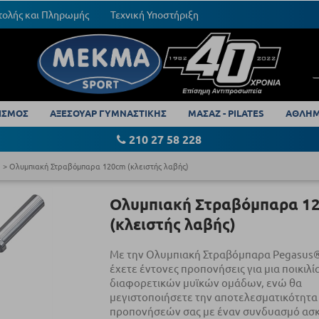
τολής και Πληρωμής
Τεχνική Υποστήριξη
ΙΣΜΟΣ
ΑΞΕΣΟΥΑΡ ΓΥΜΝΑΣΤΙΚΗΣ
ΜΑΣΑΖ - PILATES
ΑΘΛΗΜ
210 27 58 228
Ολυμπιακή Στραβόμπαρα 120cm (κλειστής λαβής)
Ολυμπιακή Στραβόμπαρα 1
(κλειστής λαβής)
Με την Ολυμπιακή Στραβόμπαρα Pegasus®
έχετε έντονες προπονήσεις για μια ποικιλί
διαφορετικών μυϊκών ομάδων, ενώ θα
μεγιστοποιήσετε την αποτελεσματικότητα
προπονήσεών σας με έναν συνδυασμό ασ