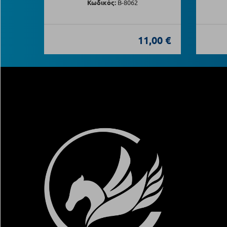
Κωδικός:
Β-8062
11,00 €