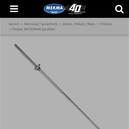
Αρχική
Αξεσουάρ Γυμναστικής
Δίσκοι, Μπάρες, Βάρη
Μπάρες
Μπάρα 28x1820mm (με βίδα)