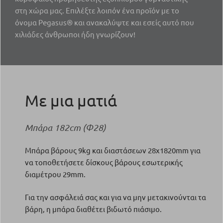
στη χώρα μας. Επιλέξτε λοιπόν ένα προϊόν με το
όνομα Pegasus® και ανακαλύψτε και εσείς αυτό που
χιλιάδες άνθρωποι ήδη γνωρίζουν!
Με μια ματιά
Μπάρα 182cm (Φ28)
Μπάρα βάρους 9kg και διαστάσεων 28x1820mm για
να τοποθετήσετε δίσκους βάρους εσωτερικής
διαμέτρου 29mm.
Για την ασφάλειά σας και για να μην μετακινούνται τα
βάρη, η μπάρα διαθέτει βιδωτό πιάσιμο.