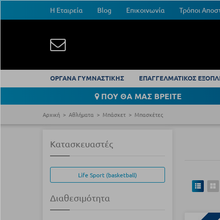
Η Εταιρεία
Blog
Επικοινωνία
Τρόποι Αποσ
ΟΡΓΑΝΑ ΓΥΜΝΑΣΤΙΚΗΣ
ΕΠΑΓΓΕΛΜΑΤΙΚΟΣ ΕΞΟΠΛ
ΠΟΥ ΘΑ ΜΑΣ ΒΡΕΙΤΕ
Αρχική
Αθλήματα
Μπάσκετ
Μπασκέτες
Κατασκευαστές
Life Sport (basketball)
Διαθεσιμότητα