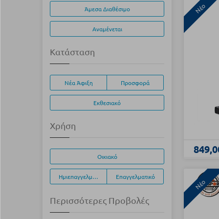
Νέο
Άμεσα Διαθέσιμο
Αναμένεται
Κατάσταση
Νέα Άφιξη
Προσφορά
Εκθεσιακό
Χρήση
849,0
Οικιακό
Ημιεπαγγελματικό
Επαγγελματικό
Νέο
Περισσότερες Προβολές