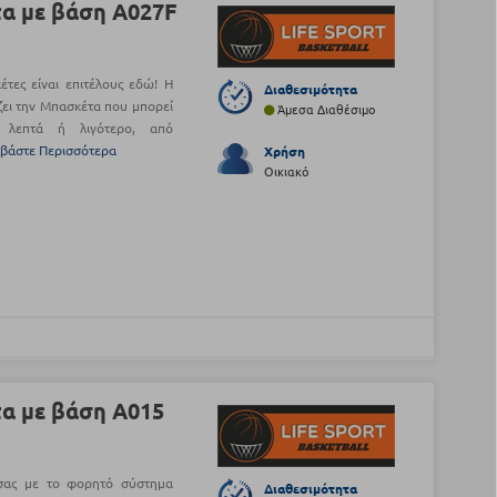
τα με βάση A027F
τες είναι επιτέλους εδώ! Η
Διαθεσιμότητα
ζει την Μπασκέτα που μπορεί
Άμεσα Διαθέσιμο
 λεπτά ή λιγότερο, από
αβάστε Περισσότερα
Χρήση
Οικιακό
τα με βάση A015
σας με το φορητό σύστημα
Διαθεσιμότητα