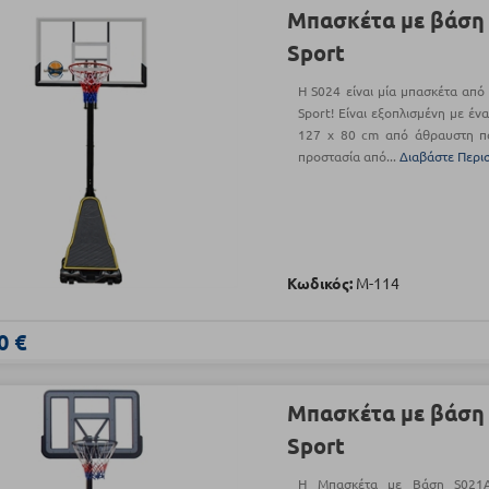
Μπασκέτα με βάση 
Sport
Η S024 είναι μία μπασκέτα από 
Sport! Είναι εξοπλισμένη με έ
127 x 80 cm από άθραυστη πο
προστασία από...
Διαβάστε Περι
Κωδικός:
Μ-114
0 €
Μπασκέτα με βάση 
Sport
Η Μπασκέτα με Βάση S021A 