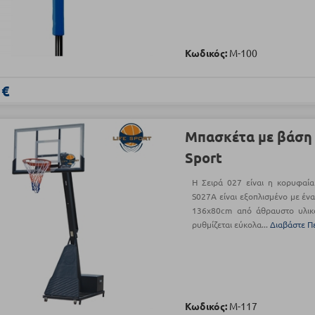
Κωδικός:
Μ-100
 €
Μπασκέτα με βάση 
Sport
Η Σειρά 027 είναι η κορυφαία 
S027A είναι εξοπλισμένο με έν
136x80cm από άθραυστο υλικ
ρυθμίζεται εύκολα...
Διαβάστε Π
Κωδικός:
Μ-117