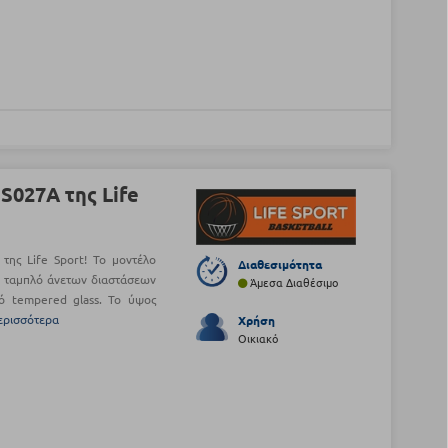
S027A της Life
της Life Sport! Το μοντέλο
Διαθεσιμότητα
α ταμπλό άνετων διαστάσεων
Άμεσα Διαθέσιμο
ό tempered glass. Το ύψος
ερισσότερα
Χρήση
Οικιακό