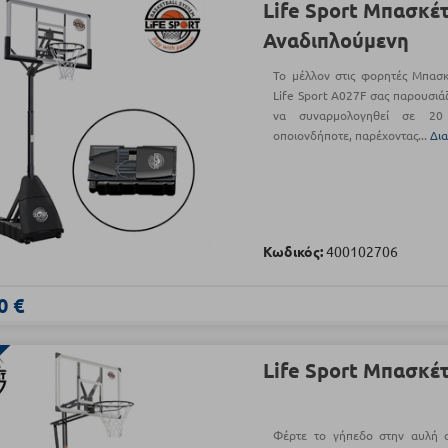
Life Sport Μπασκέ
Αναδιπλούμενη
Το μέλλον στις φορητές Μπασκέ
Life Sport A027F σας παρουσιά
να συναρμολογηθεί σε 20
οποιονδήποτε, παρέχοντας...
Δι
Κωδικός:
400102706
0 €
Life Sport Μπασκέ
Φέρτε το γήπεδο στην αυλή 