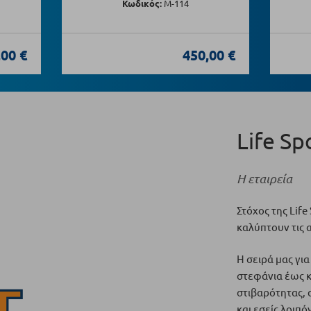
Κωδικός:
Μ-114
,00 €
450,00 €
Life Sp
Η εταιρεία
Στόχος της Lif
καλύπτουν τις 
Η σειρά μας γι
στεφάνια έως κ
στιβαρότητας, α
και εσείς λοιπό