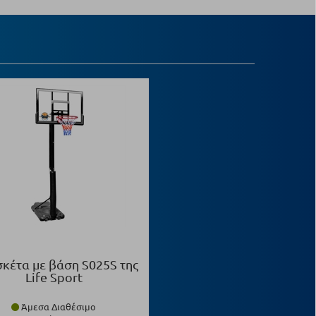
κέτα με βάση S025S της
Life Sport
Άμεσα Διαθέσιμο