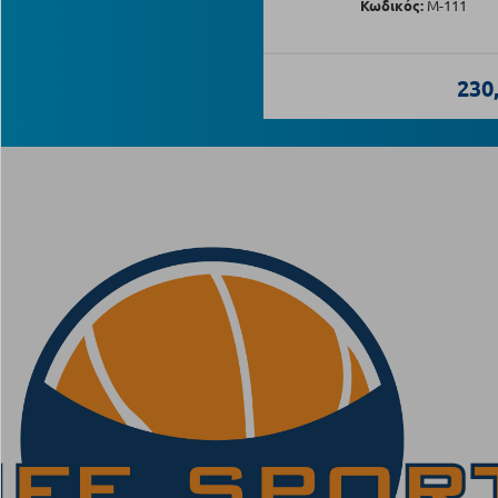
Κωδικός:
Μ-111
230