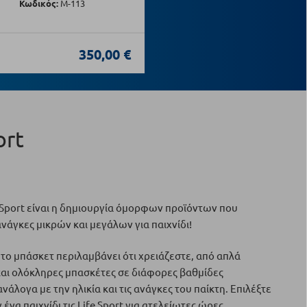
Κωδικός:
Μ-113
350,00 €
ort
e Sport είναι η δημιουργία όμορφων προϊόντων που
ανάγκες μικρών και μεγάλων για παιχνίδι!
α το μπάσκετ περιλαμβάνει ότι χρειάζεστε, από απλά
αι ολόκληρες μπασκέτες σε διάφορες βαθμίδες
νάλογα με την ηλικία και τις ανάγκες του παίκτη. Επιλέξτε
ν ένα παιχνίδι τις Life Sport για ατελείωτες ώρες