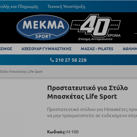
τολής και Πληρωμής
Τεχνική Υποστήριξη
ΙΣΜΟΣ
ΑΞΕΣΟΥΑΡ ΓΥΜΝΑΣΤΙΚΗΣ
ΜΑΣΑΖ - PILATES
ΑΘΛΗΜ
210 27 58 228
Στύλο Μπασκέτας Life Sport
Προστατευτικό για Στύλο
Μπασκέτας Life Sport
Προστατευτικό στύλου για Μπασκέτες πρ
να μην τραυματιστείτε σε ενδεχόμενο σύ
Κωδικός:
Μ-100