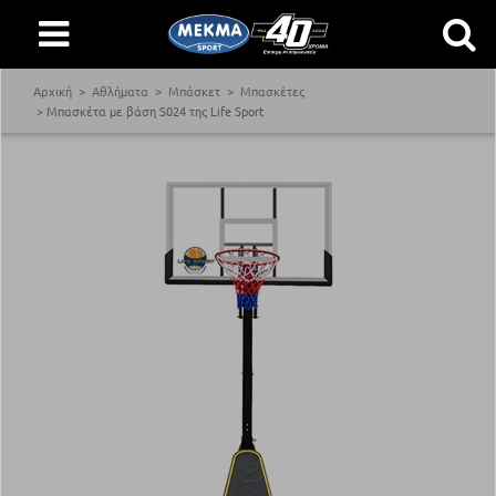
Αρχική
Αθλήματα
Μπάσκετ
Μπασκέτες
Μπασκέτα με βάση S024 της Life Sport