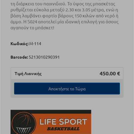
τη διάρκεια του παιχνιδιού. Το ύψος της μπασκέτας
ρυθμίζεται εύκολα μεταξύ 2.30 και 3.05 μέτρα, ενώ η
βάση λαμβάνει φορτίο βάρους 150 κιλών από νερό ή
άμμο. Η S024 αποτελεί μία ιδανική επιλογή για όσους
αγαπούν το μπάσκετ!
Κωδικός:
Μ-114
Barcode:
5213010290391
450.00
€
Τιμή Λιανικής
Αποκτήστε το Τώρα