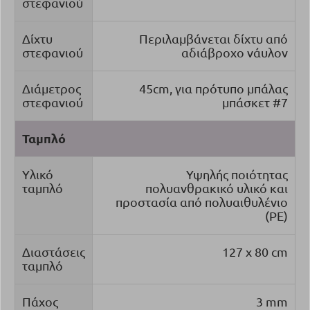
στεφανιού
Δίχτυ
Περιλαμβάνεται δίχτυ από
στεφανιού
αδιάβροχο νάυλον
Διάμετρος
45cm, για πρότυπο μπάλας
στεφανιού
μπάσκετ
#7
Ταμπλό
Υλικό
Υψηλής ποιότητας
ταμπλό
πολυανθρακικό υλικό και
προστασία από πολυαιθυλένιο
(PE)
Διαστάσεις
127 x 80 cm
ταμπλό
Πάχος
3 mm