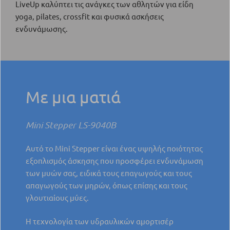
LiveUp καλύπτει τις ανάγκες των αθλητών για είδη
yoga, pilates, crossfit και φυσικά ασκήσεις
ενδυνάμωσης.
Με μια ματιά
Mini Stepper LS-9040B
Αυτό το Mini Stepper είναι ένας υψηλής ποιότητας
εξοπλισμός άσκησης που προσφέρει ενδυνάμωση
των μυών σας, ειδικά τους επαγωγούς και τους
απαγωγούς των μηρών, όπως επίσης και τους
γλουτιαίους μύες.
Η τεχνολογία των υδραυλικών αμορτισέρ