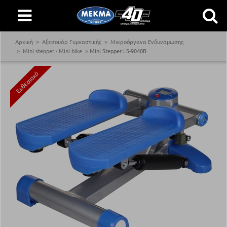
Αρχική
Αξεσουάρ Γυμναστικής
Μικροόργανα Ενδυνάμωσης
Mini stepper - Mini bike
Mini Stepper LS-9040B
Εκθεσιακό