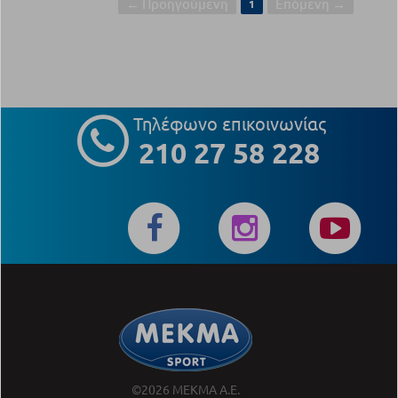
← Προηγούμενη
Επόμενη →
1
Τηλέφωνο επικοινωνίας
210 27 58 228
©2026 ΜΕΚΜΑ Α.Ε.