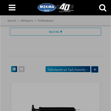
Αρχική
Αθλήματα
Ποδόσφαιρο
ΦΙΛΤΡΑ
Ταξινόμηση με
Τιμή Λιανικής