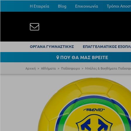
Η Εταιρεία
Blog
Επικοινωνία
Τρόποι Αποσ
ΟΡΓΑΝΑ ΓΥΜΝΑΣΤΙΚΗΣ
ΕΠΑΓΓΕΛΜΑΤΙΚΟΣ ΕΞΟΠΛ
ΠΟΥ ΘΑ ΜΑΣ ΒΡΕΙΤΕ
Αρχική
Αθλήματα
Ποδόσφαιρο
Μπάλες & Βοηθήματα Ποδοσφ