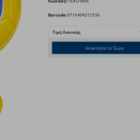
Κωδικός:
16XO-BRA
Barcode:
8716404312336
Τιμή Λιανικής
Αποκτήστε το Τώρα