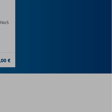
 Νο5
,00 €