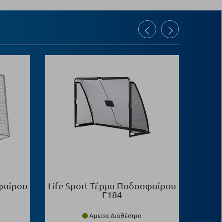
φαίρου
Life Sport Τέρμα Ποδοσφαίρου
Life 
F184
Άμεσα Διαθέσιμο