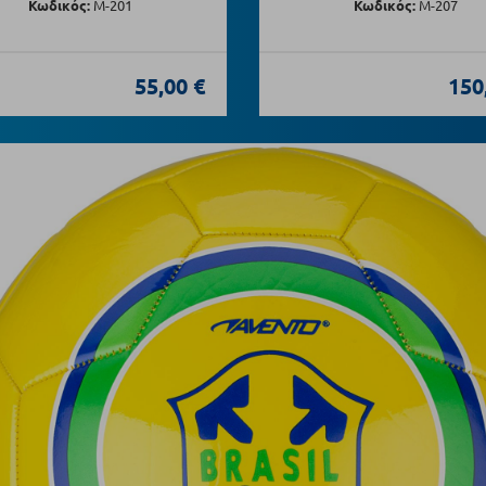
Κωδικός:
Μ-201
Κωδικός:
Μ-207
55,00 €
150