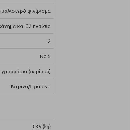
γυαλιστερό φινίρισμα
χάνημα και 32 πλαίσια
2
Νο 5
0 γραμμάρια (περίπου)
Κίτρινο/Πράσινο
0,36 (kg)