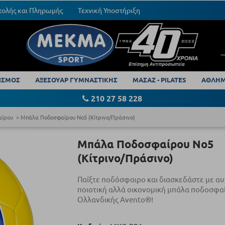
τολής και Πληρωμής
Τεχνική Υποστήριξη
ΙΣΜΟΣ
ΑΞΕΣΟΥΑΡ ΓΥΜΝΑΣΤΙΚΗΣ
ΜΑΣΑΖ - PILATES
ΑΘΛΗΜ
210 27 58 228
αίρου
Μπάλα Ποδοσφαίρου Νο5 (Κίτρινο/Πράσινο)
Μπάλα Ποδοσφαίρου Νο5
(Κίτρινο/Πράσινο)
Παίξτε ποδόσφαιρο και διασκεδάστε με αυ
ποιοτική αλλά οικονομική μπάλα ποδοσφα
Ολλανδικής Avento®!