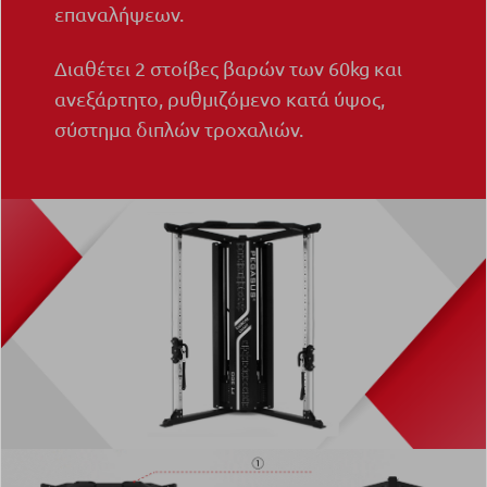
επαναλήψεων.
Διαθέτει 2 στοίβες βαρών των 60kg και
ανεξάρτητο, ρυθμιζόμενο κατά ύψος,
σύστημα διπλών τροχαλιών.