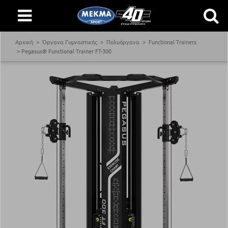
Αρχική
Όργανα Γυμναστικής
Πολυόργανα
Functional Trainers
Pegasus® Functional Trainer FT-300