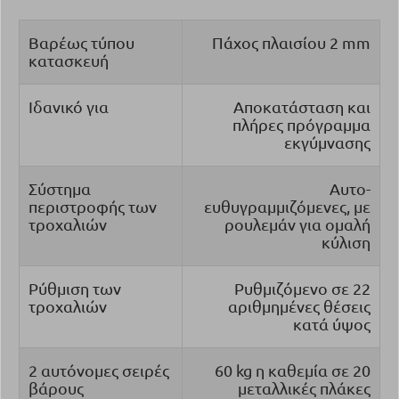
Βαρέως τύπου
Πάχος πλαισίου 2 mm
κατασκευή
Ιδανικό για
Αποκατάσταση και
πλήρες πρόγραμμα
εκγύμνασης
Σύστημα
Αυτο-
περιστροφής των
ευθυγραμμιζόμενες, με
τροχαλιών
ρουλεμάν για ομαλή
κύλιση
Ρύθμιση των
Ρυθμιζόμενο σε 22
τροχαλιών
αριθμημένες θέσεις
κατά ύψος
2 αυτόνομες σειρές
60 kg η καθεμία σε 20
βάρους
μεταλλικές πλάκες