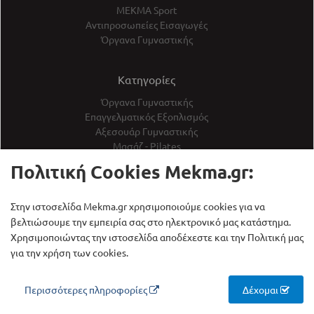
ΜΕΚΜΑ Sport
Αντιπροσωπείες Εισαγωγές
Όργανα Γυμναστικής
Κατηγορίες
Όργανα Γυμναστικής
Επαγγελματικός Εξοπλισμός
Αξεσουάρ Γυμναστικής
Μασάζ - Pilates
Αθλήματα
Πολιτική Cookies Mekma.gr:
Εποχιακά
Προσφορές - Εκθεσιακά
Στην ιστοσελίδα Mekma.gr χρησιμοποιούμε cookies για να
βελτιώσουμε την εμπειρία σας στο ηλεκτρονικό μας κατάστημα.
Εξυπηρέτηση
Χρησιμοποιώντας την ιστοσελίδα αποδέχεστε και την Πολιτική μας
Τεχνική υποστήριξη
για την χρήση των cookies.
Επικοινωνία
Όροι Χρήσης
Περισσότερες πληροφορίες
Δέχομαι
Πολιτική Απορρήτου
Πολιτική Cookies