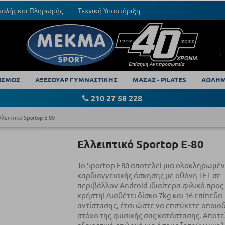
τολής και Πληρωμής
Τεχνική Υποστήριξη
ΙΣΜΟΣ
ΑΞΕΣΟΥΑΡ ΓΥΜΝΑΣΤΙΚΗΣ
ΜΑΣΑΖ - PILATES
ΑΘΛΗΜ
210 27 58 228
λλειπτικό Sportop E-80
Ελλειπτικό Sportop E‑80
Το Sportop E80 αποτελεί μια ολοκληρωμέ
καρδιαγγειακής άσκησης με οθόνη TFT σε
περιβάλλον Android ιδιαίτερα φιλικό προς
χρήστη! Διαθέτει δίσκο 7kg και 16 επίπεδα
αντίστασης, έτσι ώστε να επιτύχετε οποιο
στόχο της φυσικής σας κατάστασης. Αποτελ