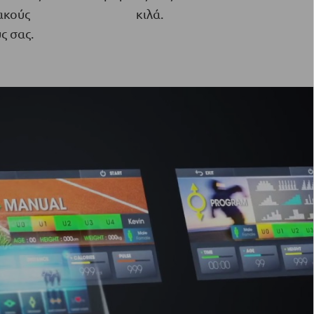
ακούς
κιλά.
ς σας.