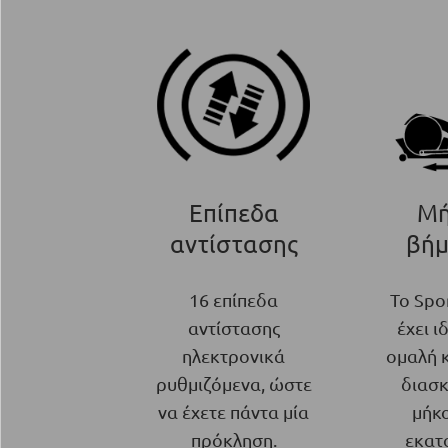
Επίπεδα
Μή
αντίστασης
βήμ
16 επίπεδα
Το Spo
αντίστασης
έχει ι
ηλεκτρονικά
ομαλή 
ρυθμιζόμενα, ώστε
διασ
να έχετε πάντα μία
μήκ
πρόκληση.
εκατ