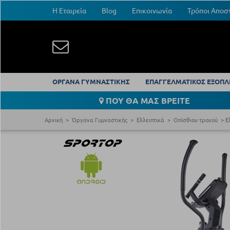
Η Εταιρεία
Blog
Επικοινωνία
Τρόποι Αποσ
ΟΡΓΑΝΑ ΓΥΜΝΑΣΤΙΚΗΣ
ΕΠΑΓΓΕΛΜΑΤΙΚΟΣ ΕΞΟΠΛ
ΠΟΥ ΘΑ ΜΑΣ ΒΡΕΙΤΕ
Αρχική
Όργανα Γυμναστικής
Ελλειπτικά
Οπίσθιου τροχού
Ε