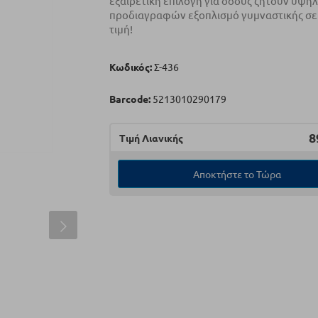
εξαιρετική επιλογή για όσους ζητούν υψη
προδιαγραφών εξοπλισμό γυμναστικής σε
τιμή!
Κωδικός:
Σ-436
Barcode:
5213010290179
8
Τιμή Λιανικής
Αποκτήστε το Τώρα