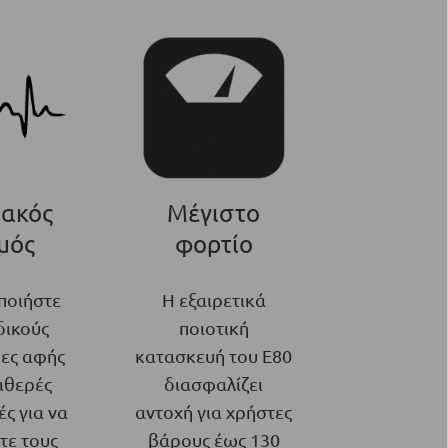
ιακός
Μέγιστο
μός
φορτίο
ποιήστε
Η εξαιρετικά
δικούς
ποιοτική
ες αφής
κατασκευή του E80
αθερές
διασφαλίζει
ς για να
αντοχή για χρήστες
τε τους
βάρους έως 130