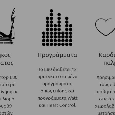
κος
Προγράμματα
Καρδ
ατος
παλ
Το Ε80 διαθέτει 12
προεγκατεστημένα
rtop E80
Χρησιμο
προγράμματα,
διαίτερα
τους ει
όπως επίσης και
κίνηση σε
αισθητήρ
προγράμματα Watt
κελισμό
στις στ
και Heart Control.
ους 39
χειρολαβέ
οστών.
μετρήσε