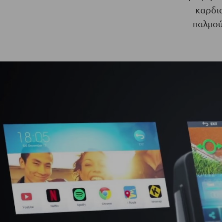
καρδι
παλμού