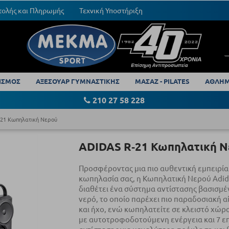
τολής και Πληρωμής
Τεχνική Υποστήριξη
ΙΣΜΟΣ
ΑΞΕΣΟΥΑΡ ΓΥΜΝΑΣΤΙΚΗΣ
ΜΑΣΑΖ - PILATES
ΑΘΛΗΜ
210 27 58 228
-21 Κωπηλατική Νερού
ADIDAS R‑21 Κωπηλατική Ν
Προσφέροντας μια πιο αυθεντική εμπειρία
κωπηλασία σας, η Κωπηλατική Νερού Adid
διαθέτει ένα σύστημα αντίστασης βασισμέ
νερό, το οποίο παρέχει πιο παραδοσιακή 
και ήχο, ενώ κωπηλατείτε σε κλειστό χώρο
με αυτοτροφοδοτούμενη ενέργεια και 7 ε