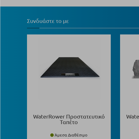
Συνδυάστε το με
WaterRower Προστατευτικό
Wate
Ταπέτο
Άμεσα Διαθέσιμο