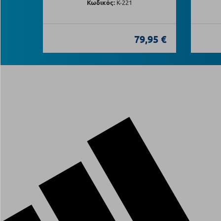
Κωδικός:
Κ-221
79,95 €