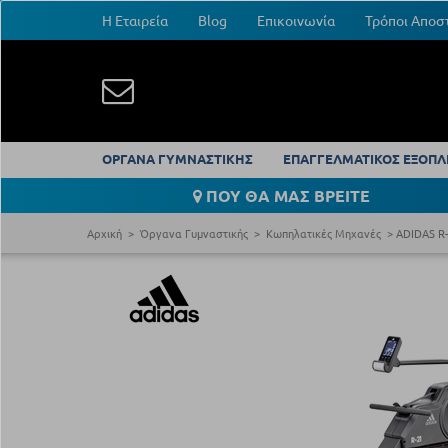
Η Εταιρεία
Blog
Επικοινωνία
Τρόποι Αποσ
ΟΡΓΑΝΑ ΓΥΜΝΑΣΤΙΚΗΣ
ΕΠΑΓΓΕΛΜΑΤΙΚΟΣ ΕΞΟΠΛ
ΠΟΥ ΘΑ ΜΑΣ ΒΡΕΙΤΕ
Αρχική
Όργανα Γυμναστικής
Κωπηλατικές Μηχανές
ADIDAS R