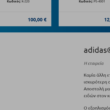
Κωδικός:
Κ-220
Κωδικός:
PS-4001
100,00 €
12
adidas®
Η εταιρεία
Καμία άλλη ε
ισχυρότερη σ
Αποστολή μας
ειδών στον 
Ο εξοπλισμός