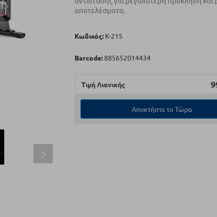
αντίστασης για μεγαλύτερη πρόκληση και 
αποτελέσματα.
Κωδικός:
Κ-215
Barcode:
885652014434
9
Τιμή Λιανικής
Αποκτήστε το Τώρα