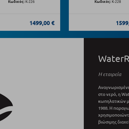
Κωδικός:
Κ-226
Κωδικός:
Κ-228
1499,00 €
1599
Water
Η εταιρεία
Αναγνωρισμένη
στο νερό, η Wa
κωπηλατικών μ
1988. Η παραγω
χρησιμοποιώντα
βιώσιμης διαχ