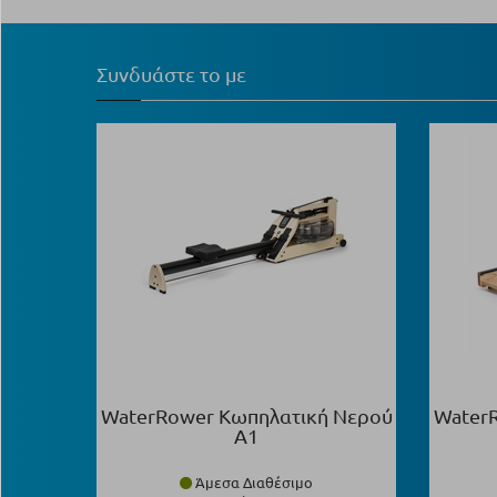
Συνδυάστε το με
WaterRower Κωπηλατική Νερού
Water
A1
Άμεσα Διαθέσιμο