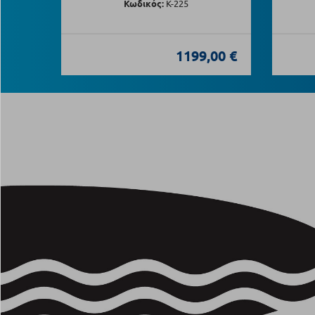
Κωδικός:
Κ-225
1199,00 €