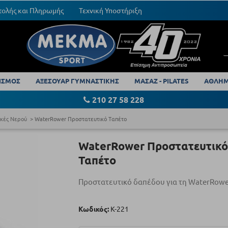
τολής και Πληρωμής
Τεχνική Υποστήριξη
ΙΣΜΟΣ
ΑΞΕΣΟΥΑΡ ΓΥΜΝΑΣΤΙΚΗΣ
ΜΑΣΑΖ - PILATES
ΑΘΛΗΜ
210 27 58 228
κές Νερού
WaterRower Προστατευτικό Ταπέτο
WaterRower Προστατευτικό
Ταπέτο
Προστατευτικό δαπέδου για τη WaterRowe
Κωδικός:
Κ-221