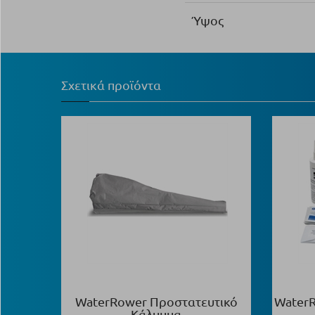
Ύψος
Σχετικά προϊόντα
WaterRower Προστατευτικό
WaterR
Κάλυμμα