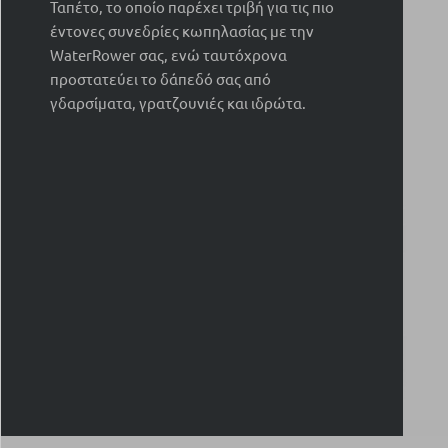
Ταπέτο, το οποίο παρέχει τριβή για τις πιο
έντονες συνεδρίες κωπηλασίας με την
WaterRower σας, ενώ ταυτόχρονα
προστατεύει το δάπεδό σας από
γδαρσίματα, γρατζουνιές και ιδρώτα.