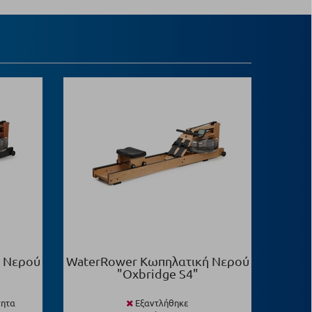
 Νερού
WaterRower Κωπηλατική Νερού
"Oxbridge S4"
τητα
Εξαντλήθηκε