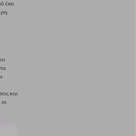
πό ένα
ερη
ου
 τα
υ
εις και
 οι