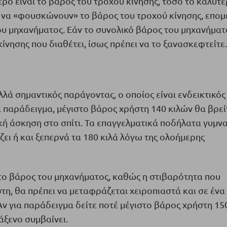
ερο είναι το βάρος του τροχού κίνησης, τόσο το καλύτε
 να «φουσκώνουν» το βάρος του τροχού κίνησης, επο
του μηχανήματος. Εάν το συνολικό βάρος του μηχανήματ
ίνησης που διαθέτει, ίσως πρέπει να το ξανασκεφτείτε.
λλά σημαντικός παράγοντας, ο οποίος είναι ενδεικτικός
α παράδειγμα, μέγιστο βάρος χρήστη 140 κιλών θα βρεί
κή άσκηση στο σπίτι. Τα επαγγελματικά ποδήλατα γυμνα
ζει ή και ξεπερνά τα 180 κιλά λόγω της ολοήμερης
ι το βάρος του μηχανήματος, καθώς η στιβαρότητα που
η, θα πρέπει να μεταφράζεται χειροπιαστά και σε ένα
ν για παράδειγμα δείτε ποτέ μέγιστο βάρος χρήστη 15
άξενο συμβαίνει.