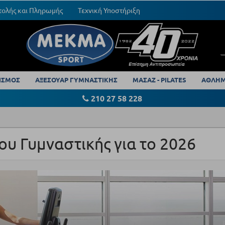
τολής και Πληρωμής
Τεχνική Υποστήριξη
ΙΣΜΟΣ
ΑΞΕΣΟΥΑΡ ΓΥΜΝΑΣΤΙΚΗΣ
ΜΑΣΑΖ - PILATES
ΑΘΛΗΜ
210 27 58 228
υ Γυμναστικής για το 2026