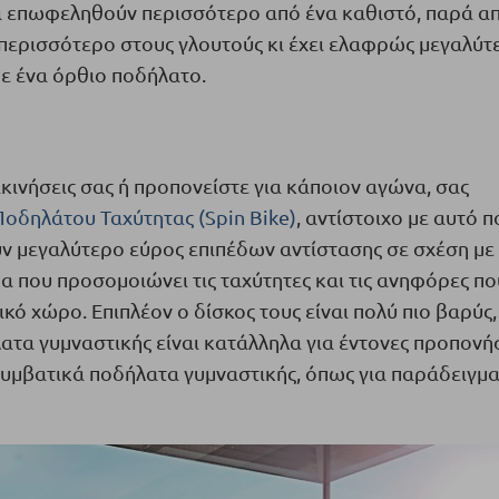
α επωφεληθούν περισσότερο από ένα καθιστό, παρά α
περισσότερο στους γλουτούς κι έχει ελαφρώς μεγαλύτ
με ένα όρθιο ποδήλατο.
ακινήσεις σας ή προπονείστε για κάποιον αγώνα, σας
Ποδηλάτου Ταχύτητας (Spin Bike)
, αντίστοιχο με αυτό π
ουν μεγαλύτερο εύρος επιπέδων αντίστασης σε σχέση με
 που προσομοιώνει τις ταχύτητες και τις ανηφόρες πο
κό χώρο. Επιπλέον ο δίσκος τους είναι πολύ πιο βαρύς,
ατα γυμναστικής είναι κατάλληλα για έντονες προπονήσ
συμβατικά ποδήλατα γυμναστικής, όπως για παράδειγμα