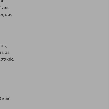
ρο.
μένως
ος σας
 της
τε σε
στικής,
0 κιλά