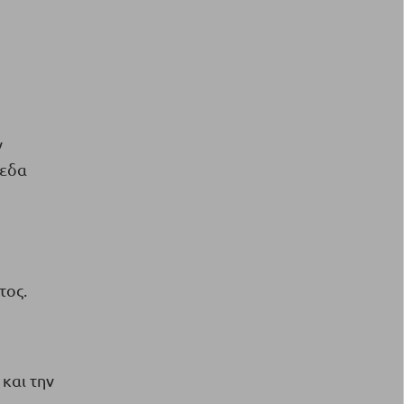
ν
πεδα
τος.
και την