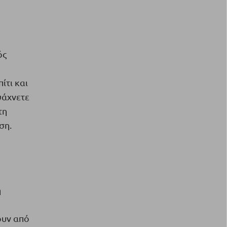
ός
ίτι και
ψάχνετε
τη
ση.
ή
ουν από