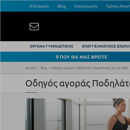
Η Εταιρεία
Blog
Επικοινωνία
Τρόποι Αποσ
ΟΡΓΑΝΑ ΓΥΜΝΑΣΤΙΚΗΣ
ΕΠΑΓΓΕΛΜΑΤΙΚΟΣ ΕΞΟΠΛ
ΠΟΥ ΘΑ ΜΑΣ ΒΡΕΙΤΕ
Αρχική
Blog
Οδηγός αγοράς Ποδηλάτου Γυμναστικής για το 2026
Οδηγός αγοράς Ποδηλάτο