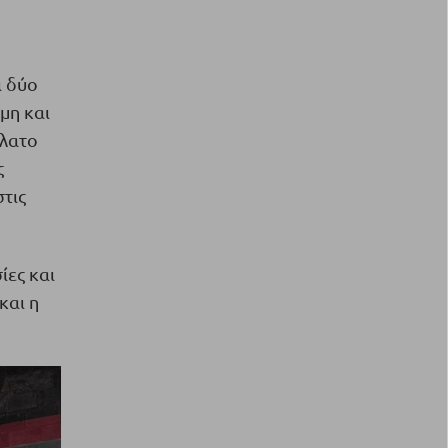
α δύο
μη και
ήλατο
ς
τις
ίες και
και η