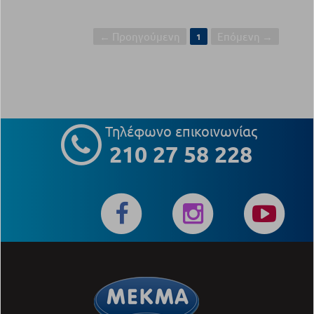
← Προηγούμενη
Επόμενη →
1
Τηλέφωνο επικοινωνίας
210 27 58 228