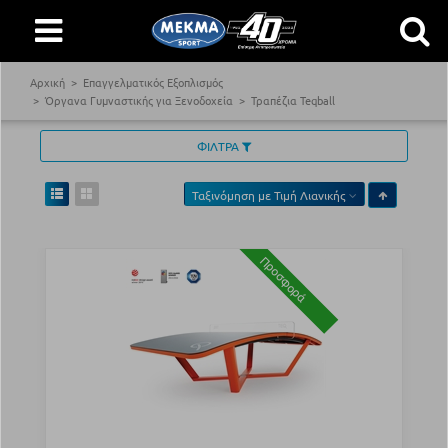
Αρχική
Επαγγελματικός Εξοπλισμός
Όργανα Γυμναστικής για Ξενοδοχεία
Τραπέζια Teqball
ΦΙΛΤΡΑ
Ταξινόμηση με
Τιμή Λιανικής
Προσφορά