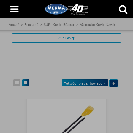
Αρχική
Εποχιακά
SUP - Κανό - Βάρκες
Αξεσουάρ Κανό - Kayak
ΦΙΛΤΡΑ
Ταξινόμηση με
Νεότερα