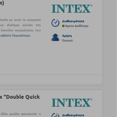
m)
λασία με αυτά τα εύχρηστα
Διαθεσιμότητα
αι ιδιαίτερα εύκολα στη
Άμεσα Διαθέσιμο
 δακτύλιο συγκράτησης που
ιαβάστε Περισσότερα
Χρήση
Οικιακό
x "Double Quick
ή άλλα μεγάλα φουσκωτά, η
Διαθεσιμότητα