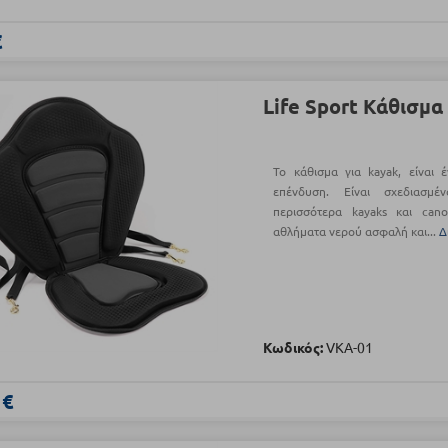
€
Life Sport Κάθισμα
Το κάθισμα για kayak, είναι 
επένδυση. Είναι σχεδιασμέ
περισσότερα kayaks και can
αθλήματα νερού ασφαλή και...
Δ
Κωδικός:
VKA-01
 €