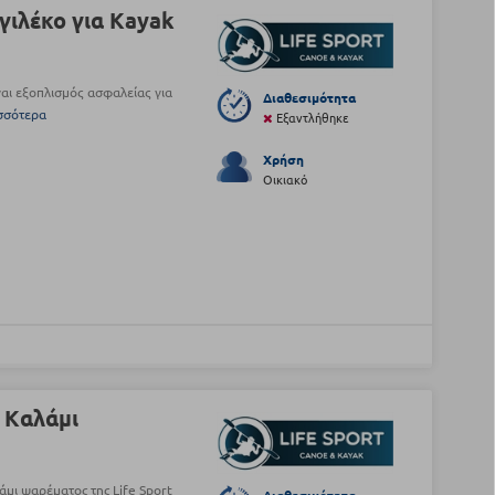
 γιλέκο για Kayak
ναι εξοπλισμός ασφαλείας για
Διαθεσιμότητα
σσότερα
Εξαντλήθηκε
Χρήση
Οικιακό
α Kαλάμι
μι ψαρέματος της Life Sport