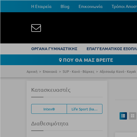
Η Εταιρεία
Blog
Επικοινωνία
Τρόποι Αποσ
ΟΡΓΑΝΑ ΓΥΜΝΑΣΤΙΚΗΣ
ΕΠΑΓΓΕΛΜΑΤΙΚΟΣ ΕΞΟΠΛ
ΠΟΥ ΘΑ ΜΑΣ ΒΡΕΙΤΕ
Αρχική
Εποχιακά
SUP - Κανό - Βάρκες
Αξεσουάρ Κανό - Kayak
Κατασκευαστές
Intex®
Life Sport (kayak)
Διαθεσιμότητα