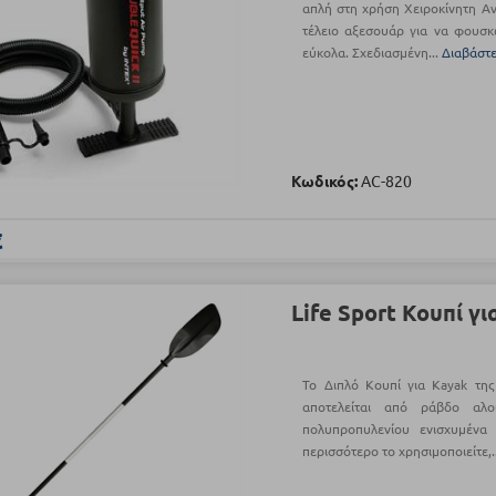
απλή στη χρήση Χειροκίνητη Αντ
τέλειο αξεσουάρ για να φουσκ
εύκολα. Σχεδιασμένη...
Διαβάστ
Κωδικός:
AC-820
€
Life Sport Κουπί γ
To Διπλό Κουπί για Kayak της
αποτελείται από ράβδο αλο
πολυπροπυλενίου ενισχυμένα
περισσότερο το χρησιμοποιείτε,.