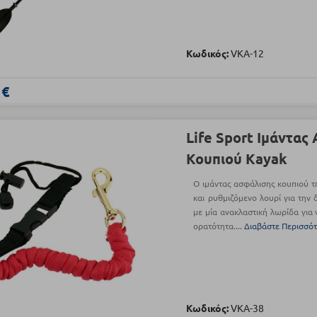
Κωδικός:
VKA-12
 €
Life Sport Ιμάντας
Κουπιού Kayak
Ο ιμάντας ασφάλισης κουπιού τη
και ρυθμιζόμενο λουρί για την 
με μία ανακλαστική λωρίδα για 
ορατότητα....
Διαβάστε Περισσό
Κωδικός:
VKA-38