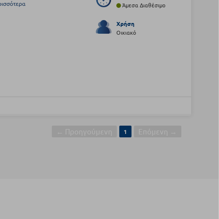
ρισσότερα
Άμεσα Διαθέσιμο
Χρήση
Οικιακό
← Προηγούμενη
Επόμενη →
1