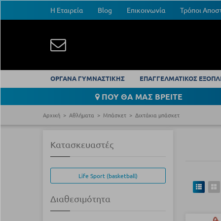
Η Εταιρεία
Blog
Επικοινωνία
Τρόποι Αποσ
ΟΡΓΑΝΑ ΓΥΜΝΑΣΤΙΚΗΣ
ΕΠΑΓΓΕΛΜΑΤΙΚΟΣ ΕΞΟΠΛ
ΠΟΥ ΘΑ ΜΑΣ ΒΡΕΙΤΕ
Αρχική
Αθλήματα
Μπάσκετ
Διχτάκια μπάσκετ
Κατασκευαστές
Life Sport (basketball)
Διαθεσιμότητα