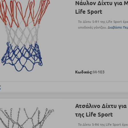
Νάυλον Δίχτυ για 
Life Sport
Το Δίχτυ S-R1 της Life Sport έρ
υποδοχές γάντζου.
Διαβάστε Πε
Κωδικός:
Μ-103
€
Ατσάλινο Δίχτυ γι
της Life Sport
Το Δίχτυ S-R6 της Life Sport έρ