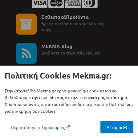
ΕκθεσιακάΠροϊόντα
Βρείτε προϊόντα σε χαμηλότερες
τιμές
MEKMA Blog
∆ιαβάστε τα τελευταία νέα μας
Πολιτική Cookies Mekma.gr:
Στην ιστοσελίδα Mekma.gr χρησιμοποιούμε cookies για να
βελτιώσουμε την εμπειρία σας στο ηλεκτρονικό μας κατάστημα.
Καλέστε μας:
ΜΕΚΜΑ Α.Ε.
+30 210 27 58 228
Γρηγορίου Λαμπράκη 21,
Χρησιμοποιώντας την ιστοσελίδα αποδέχεστε και την Πολιτική μας
Λυκόβρυση Τ.Κ. 14123
για την χρήση των cookies.
Περισσότερες πληροφορίες
Δέχομαι
Copyright © ΜΕΚΜΑ Α.Ε., 2000 - 2026