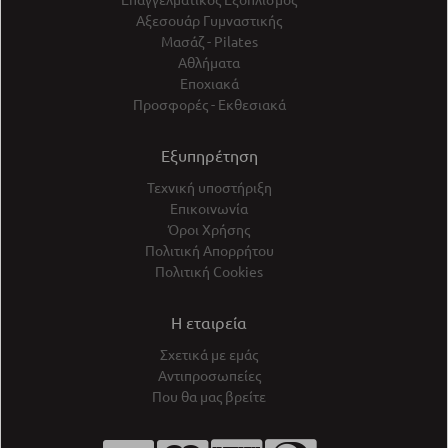
Αξεσουάρ Γυμναστικής
Μασάζ - Pilates
Αθλήματα
Εποχιακά
Προσφορές - Εκθεσιακά
Εξυπηρέτηση
Τεχνική υποστήριξη
Επικοινωνία
Όροι Χρήσης
Πολιτική Απορρήτου
Πολιτική Cookies
Η εταιρεία
Σχετικά με εμάς
Αντιπροσωπείες
Που θα μας βρείτε