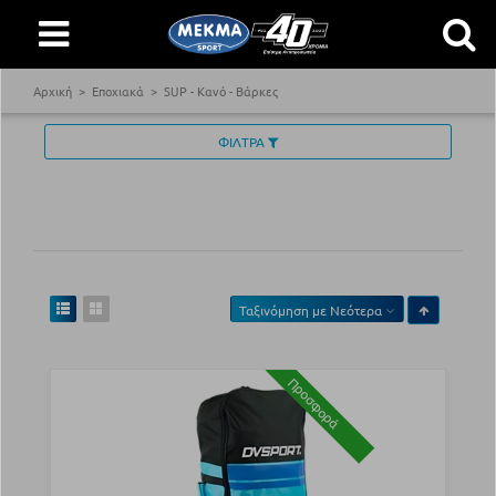
Αρχική
Εποχιακά
SUP - Κανό - Βάρκες
ΦΙΛΤΡΑ
Ταξινόμηση με
Νεότερα
Προσφορά