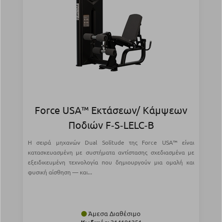
Force USA™ Εκτάσεων/ Κάμψεων
Ποδιών F‑S‑LELC‑B
Η σειρά μηχανών Dual Solitude της Force USA™ είναι
κατασκευασμένη με συστήματα αντίστασης σχεδιασμένα με
εξειδικευμένη τεχνολογία που δημιουργούν μια ομαλή και
φυσική αίσθηση — και...
Άμεσα Διαθέσιμο