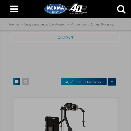
Αρχική
Επαγγελματικός Εξοπλισμός
Μηχανήματα Διπλής Άσκησης
ΦΙΛΤΡΑ
Ταξινόμηση με
Νεότερα