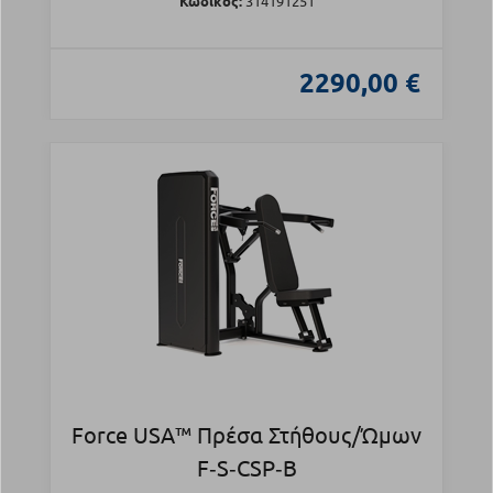
Κωδικός:
314191251
2290,00 €
Force USA™ Πρέσα Στήθους/Ώμων
F‑S‑CSP‑B