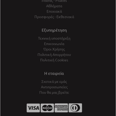
Μασάζ - Pilates
Αθλήματα
Εποχιακά
Προσφορές - Εκθεσιακά
Εξυπηρέτηση
Τεχνική υποστήριξη
Επικοινωνία
Όροι Χρήσης
Πολιτική Απορρήτου
Πολιτική Cookies
Η εταιρεία
Σχετικά με εμάς
Αντιπροσωπείες
Που θα μας βρείτε