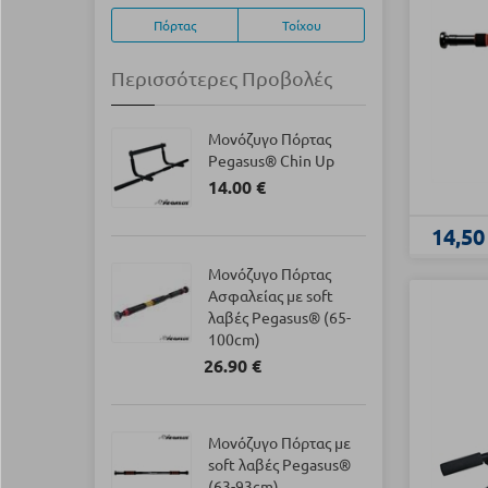
Πόρτας
Τοίχου
Περισσότερες Προβολές
Μονόζυγο Πόρτας
Pegasus® Chin Up
14.00 €
14,50
Μονόζυγο Πόρτας
Ασφαλείας με soft
λαβές Pegasus® (65-
100cm)
26.90 €
Μονόζυγο Πόρτας με
soft λαβές Pegasus®
(63-93cm)