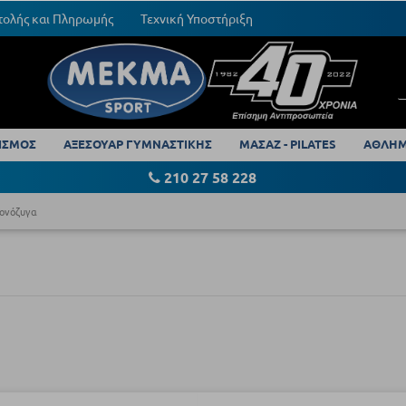
τολής και Πληρωμής
Τεχνική Υποστήριξη
ΙΣΜΟΣ
ΑΞΕΣΟΥΑΡ ΓΥΜΝΑΣΤΙΚΗΣ
ΜΑΣΑΖ - PILATES
ΑΘΛΗΜ
210 27 58 228
ονόζυγα