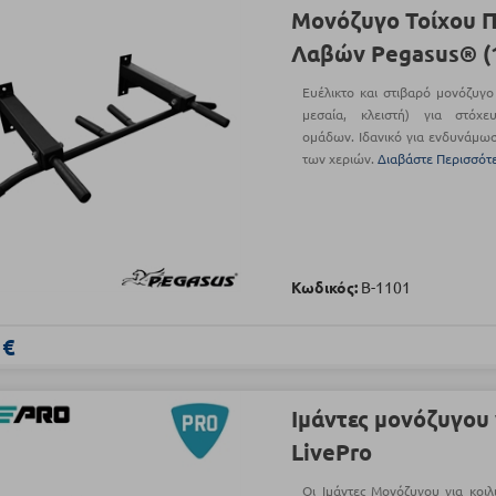
Μονόζυγο Τοίχου 
Λαβών Pegasus® (
Ευέλικτο και στιβαρό μονόζυγο 
μεσαία, κλειστή) για στόχ
ομάδων. Ιδανικό για ενδυνάμωσ
των χεριών.
Διαβάστε Περισσότ
Κωδικός:
Β-1101
 €
Ιμάντες μονόζυγου 
LivePro
Οι Ιμάντες Μονόζυγου για κοιλ