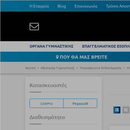
Η Εταιρεία
Blog
Επικοινωνία
Τρόποι Αποσ
ΟΡΓΑΝΑ ΓΥΜΝΑΣΤΙΚΗΣ
ΕΠΑΓΓΕΛΜΑΤΙΚΟΣ ΕΞΟΠΛ
ΠΟΥ ΘΑ ΜΑΣ ΒΡΕΙΤΕ
Αρχική
Αξεσουάρ Γυμναστικής
Μικροόργανα Ενδυνάμωσης
Μ
Κατασκευαστές
LivePro
Pegasus®
Διαθεσιμότητα