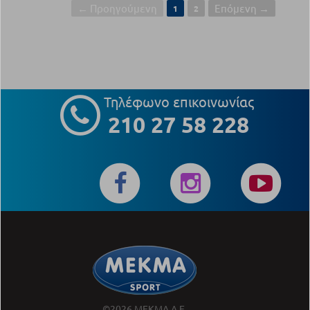
← Προηγούμενη
Επόμενη →
1
2
Τηλέφωνο επικοινωνίας
210 27 58 228
©2026 ΜΕΚΜΑ Α.Ε.