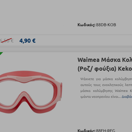
Κωδικός:
88DB-ΚΟΒ
4,90 €
6,50 €
Waimea Μάσκα Κολ
(Ροζ/ φούξια) Kek
Ψάχνετε για μάσκα κολύμβηση
αυτούς τους ενοχλητικούς λεπτ
μάσκα κολύμβησης Waimea K
ιμάντα νεοπρενίου είναι...
Διαβά
Κωδικός:
88EH-RFG