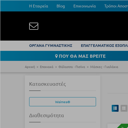
Η Εταιρεία
Blog
Επικοινωνία
Τρόποι Αποσ
ΟΡΓΑΝΑ ΓΥΜΝΑΣΤΙΚΗΣ
ΕΠΑΓΓΕΛΜΑΤΙΚΟΣ ΕΞΟΠΛ
ΠΟΥ ΘΑ ΜΑΣ ΒΡΕΙΤΕ
Αρχική
Εποχιακά
Θάλασσα - Πισίνα
Μάσκες - Γυαλάκια
Κατασκευαστές
Waimea®
Διαθεσιμότητα