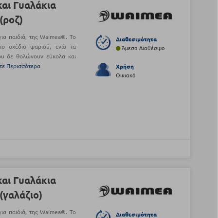
αι Γυαλάκια
(ροζ)
για παιδιά, της Waimea®. Το
Διαθεσιμότητα
στο σχέδιο ψαριού, ενώ τα
Άμεσα Διαθέσιμο
ου δε θολώνουν εύκολα και
τε Περισσότερα
Χρήση
Οικιακό
αι Γυαλάκια
(γαλάζιο)
για παιδιά, της Waimea®. Το
Διαθεσιμότητα