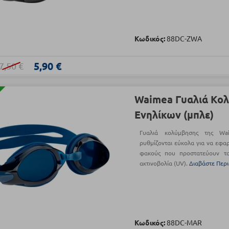
Κωδικός:
88DC-ZWA
5,90 €
7,50 €
Waimea Γυαλιά Κο
Ενηλίκων (μπλε)
Γυαλιά κολύμβησης της Wa
ρυθμίζονται εύκολα για να εφα
φακούς που προστατεύουν τ
ακτινοβολία (UV).
Διαβάστε Περ
Κωδικός:
88DC-MAR