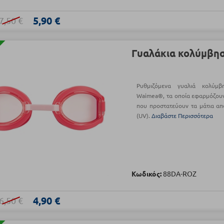
5,90 €
7,50 €
Γυαλάκια κολύμβηση
Ρυθμιζόμενα γυαλιά κολύμ
Waimea®, τα οποία εφαρμόζουν
που προστατεύουν τα μάτια απ
(UV).
Διαβάστε Περισσότερα
Κωδικός:
88DA-ROZ
4,90 €
6,50 €