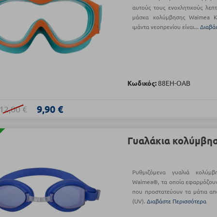
αυτούς τους ενοχλητικούς λεπτ
μάσκα κολύμβησης Waimea K
ιμάντα νεοπρενίου είναι...
Διαβά
Κωδικός:
88EH-OAB
9,90 €
12,00 €
Γυαλάκια κολύμβηση
Ρυθμιζόμενα γυαλιά κολύμ
Waimea®, τα οποία εφαρμόζουν
που προστατεύουν τα μάτια απ
(UV).
Διαβάστε Περισσότερα