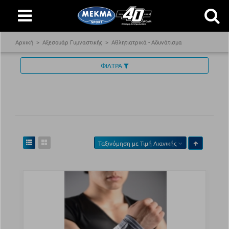
Αρχική
Αξεσουάρ Γυμναστικής
Αθλητιατρικά - Αδυνάτισμα
ΦΙΛΤΡΑ
Ταξινόμηση με
Τιμή Λιανικής