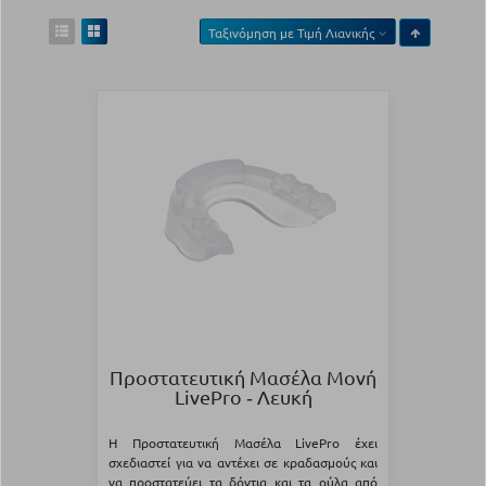
Ταξινόμηση με
Τιμή Λιανικής
Προστατευτική Μασέλα Μονή
LivePro ‑ Λευκή
Η Προστατευτική Μασέλα LivePro έχει
σχεδιαστεί για να αντέχει σε κραδασμούς και
να προστατεύει τα δόντια και τα ούλα από