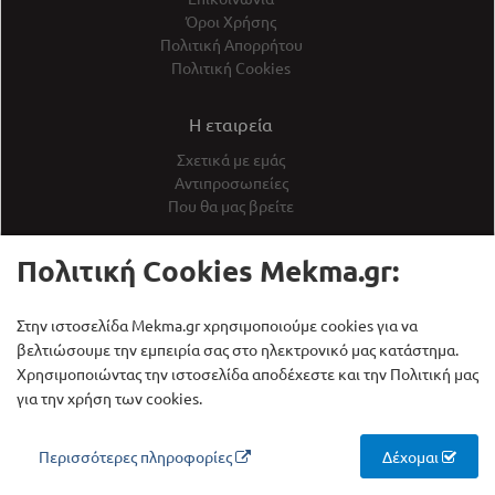
Όροι Χρήσης
Πολιτική Απορρήτου
Πολιτική Cookies
Η εταιρεία
Σχετικά με εμάς
Αντιπροσωπείες
Που θα μας βρείτε
Πολιτική Cookies Mekma.gr:
ΕκθεσιακάΠροϊόντα
Στην ιστοσελίδα Mekma.gr χρησιμοποιούμε cookies για να
Βρείτε προϊόντα σε χαμηλότερες
βελτιώσουμε την εμπειρία σας στο ηλεκτρονικό μας κατάστημα.
τιμές
Χρησιμοποιώντας την ιστοσελίδα αποδέχεστε και την Πολιτική μας
για την χρήση των cookies.
MEKMA Blog
∆ιαβάστε τα τελευταία νέα μας
Περισσότερες πληροφορίες
Δέχομαι