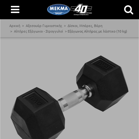
Αρχική
Αξεσουάρ Γυμναστικής
Δίσκοι, Μπάρες, Βάρη
Αλτήρες Εξάγωνοι - Στρογγυλοί
Εξάγωνος Αλτήρας με λάστιχο (10 kg)