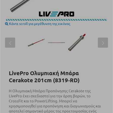
Κάντε scroll για μεγέθυνση της εικόνας
LivePro Ολυμπιακή Μπάρα
Cerakote 201cm (8319‑RD)
Η Ολυμπιακή Μπάρα Προπόνησης Cerakote της
LivePro έχει σχεδιαστεί για την άρση βαρών, το
CrossFit και το PowerLifting. Μπορεί να
χρησιμοποιηθεί για προπόνηση και διαγωνισμούς και
αποτελεί σημαντικό μέρος της προετοιμασίας ενός