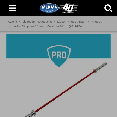
Αρχική
Αξεσουάρ Γυμναστικής
Δίσκοι, Μπάρες, Βάρη
Μπάρες
LivePro Ολυμπιακή Μπάρα Cerakote 201cm (8319-RD)