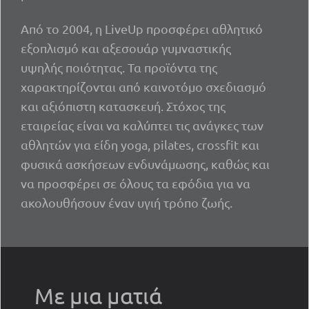
Από το 2004, η LiveUp προσφέρει αθλητικό
εξοπλισμό και αξεσουάρ γυμναστικής
υψηλής ποιότητας. Τα προϊόντα της
χαρακτηρίζονται από καινοτόμο σχεδιασμό
και αξιόπιστη κατασκευή. Στόχος της
εταιρείας είναι να καλύπτει τις ανάγκες των
αθλητών για είδη yoga, pilates, crossfit και
φυσικά ασκήσεων ενδυνάμωσης, καθώς και
να προσφέρει σε όλους τα εφόδια για να
ακολουθήσουν έναν υγιή τρόπο ζωής.
Με μια ματιά