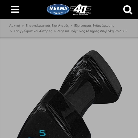
Αρχική
Επαγγελματικός Εξοπλισμός
Εξοπλισμός Ενδυνάμωσης
Επαγγελματικοί Αλτήρες
Pegasus Τρίγωνος Αλτήρας Vinyl 5kg PG-1005