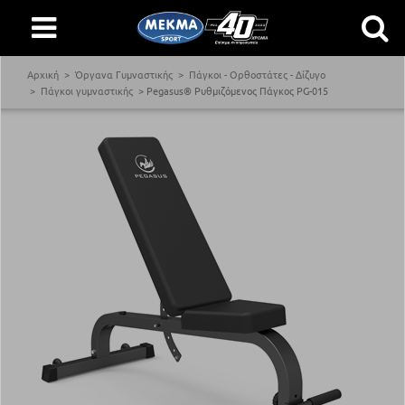
Αρχική
Όργανα Γυμναστικής
Πάγκοι - Ορθοστάτες - Δίζυγο
Πάγκοι γυμναστικής
Pegasus® Ρυθμιζόμενος Πάγκος PG-015