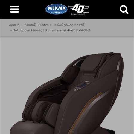
Αρχική
Μασάζ - Pilates
Πολυθρόνες Μασάζ
Πολυθρόνα Μασάζ 3D Life Care by i-Rest SL-A602-2