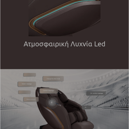
Ατμοσφαιρική Λυχνία Led