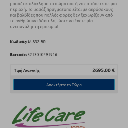
μασάζ σε ολόκληρο το σώμα σας ή να εστιάσετε σε μια
περιοχή. Το μασάζ πραγματοποιείται με αερόσακους
και βαλβίδες που πολλές φορές δεν ξεχωρίζουν από
τα ανθρώπινα δάχτυλα, ώστε να έχετε μία
ανεπανάληπτη εμπειρία!
Κωδικός:
Μ-832-BR
Barcode:
5213010291916
2695.00
€
Τιμή Λιανικής
Αποκτήστε το Τώρα