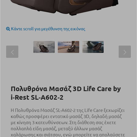
Κάντε scroll για μεγέθυνση της εικόνας
Πολυθρόνα Μασάζ 3D Life Care by
i‑Rest SL‑A602‑2
Η Πολυθρόνα Μασάζ SL-A602-2 της Life Care ξεχωρίζει
καθώς προσφέρει εντατικό μασάζ 3D, δηλαδή μασάζ
με κίνηση 3 κατευθύνσεων. Στη διάθεση σας έχετε
πολλαπλά είδη μασάζ, μεταξύ άλλων μασάζ
χαλάρωσης και σιάτσου, ενώ μπορείτε να απολαύσετε