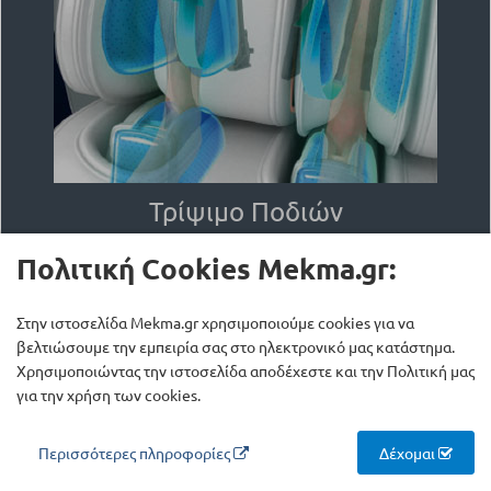
Τρίψιμο Ποδιών
Πολιτική Cookies Mekma.gr:
Η λειτουργία τριψίματος της γάμπας και
μασάζ αερόσακου μπορεί να ανακουφίσει
Στην ιστοσελίδα Mekma.gr χρησιμοποιούμε cookies για να
τον πόνο στα πόδια και την κόπωση των
βελτιώσουμε την εμπειρία σας στο ηλεκτρονικό μας κατάστημα.
αρθρώσεων.
Χρησιμοποιώντας την ιστοσελίδα αποδέχεστε και την Πολιτική μας
για την χρήση των cookies.
Περισσότερες πληροφορίες
Δέχομαι