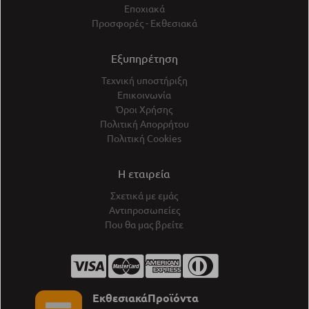
Εποχιακά
Προσφορές - Εκθεσιακά
Εξυπηρέτηση
Τεχνική υποστήριξη
Επικοινωνία
Όροι Χρήσης
Πολιτική Απορρήτου
Πολιτική Cookies
Η εταιρεία
Σχετικά με εμάς
Αντιπροσωπείες
Που θα μας βρείτε
ΕκθεσιακάΠροϊόντα