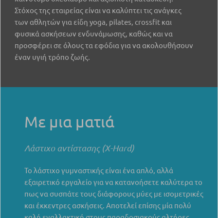
Στόχος της εταιρείας είναι να καλύπτει τις ανάγκες
των αθλητών για είδη yoga, pilates, crossfit και
φυσικά ασκήσεων ενδυνάμωσης, καθώς και να
προσφέρει σε όλους τα εφόδια για να ακολουθήσουν
έναν υγιή τρόπο ζωής.
Με μια ματιά
Λάστιχο αντίστασης (X-Hard)
Το λάστιχο γυμναστικής είναι ένα απλό, αλλά
εξαιρετικό εργαλείο για να κατανοήσετε καλύτερα το
πως να συσπάτε τους διάφορους μύες με ισομετρικές
και έκκεντρες ασκήσεις. Αποτελεί επίσης μία πολύ
καλή εναλλακτική στους παραδοσιακούς αλτήρες.