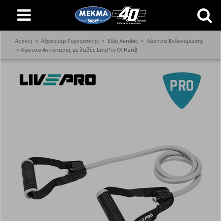
Αρχική
Αξεσουάρ Γυμναστικής
Είδη Aerobic
Λάστιχα Ενδυνάμωσης
Λάστιχο Αντίστασης με λαβές LivePro (X-Hard)