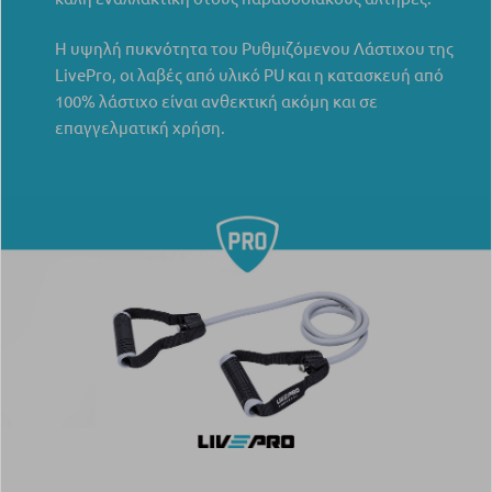
Η υψηλή πυκνότητα του Ρυθμιζόμενου Λάστιχου της
LivePro, οι λαβές από υλικό PU και η κατασκευή από
100% λάστιχο είναι ανθεκτική ακόμη και σε
επαγγελματική χρήση.