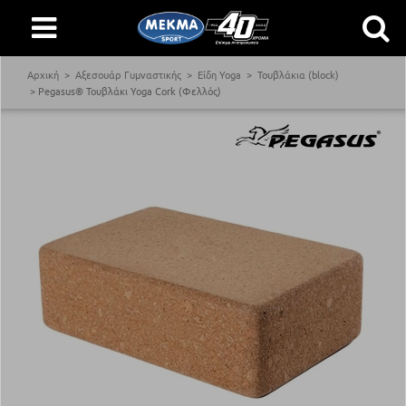
Αρχική
Αξεσουάρ Γυμναστικής
Είδη Yoga
Τουβλάκια (block)
Pegasus® Τουβλάκι Yoga Cork (Φελλός)